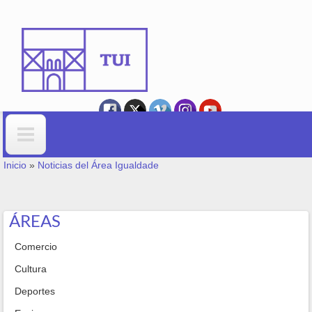
Ir o contido principal
VOSTEDE ESTÁ AQUÍ
Formulario de busca
Inicio
»
Noticias del Área Igualdade
ÁREAS
Comercio
Cultura
Deportes