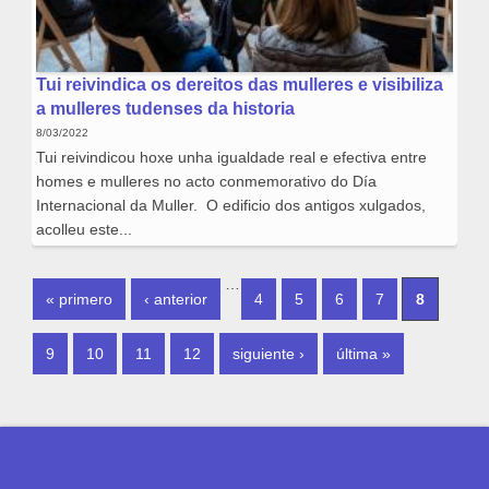
Tui reivindica os dereitos das mulleres e visibiliza
a mulleres tudenses da historia
8/03/2022
Tui reivindicou hoxe unha igualdade real e efectiva entre
homes e mulleres no acto conmemorativo do Día
Internacional da Muller. O edificio dos antigos xulgados,
acolleu este...
PÁXINAS
…
« primero
‹ anterior
4
5
6
7
8
9
10
11
12
siguiente ›
última »