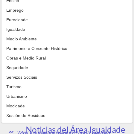
Ensino
Emprego
Eurocidade
Igualdade
Medio Ambiente
Patrimonio e Conxunto Histórico
Obras e Medio Rural
Seguridade
Servizos Sociais
Turismo
Urbanismo
Mocidade
Xestión de Residuos
Noticias del Área Igualdade
Volver a la página principal del Área de Igualdade