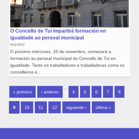
O Concello de Tui impartirá formación en
igualdade ao persoal municipal
6/11/2021
O próximo mércores, 10 de novembro, comezará a
formación ao persoal municipal do Concello de Tui en
igualdade. Tanto os traballadores e traballadoras coma os
concelleiros e...
PÁXINAS
…
« primero
‹ anterior
4
5
6
7
8
9
10
11
12
siguiente ›
última »