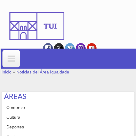
Ir o contido principal
VOSTEDE ESTÁ AQUÍ
Formulario de busca
Inicio
»
Noticias del Área Igualdade
ÁREAS
Comercio
Cultura
Deportes