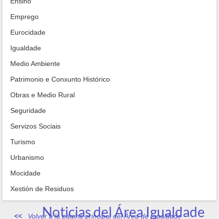
Ensino
Emprego
Eurocidade
Igualdade
Medio Ambiente
Patrimonio e Conxunto Histórico
Obras e Medio Rural
Seguridade
Servizos Sociais
Turismo
Urbanismo
Mocidade
Xestión de Residuos
Noticias del Área Igualdade
Volver a la página principal del Área de Igualdade