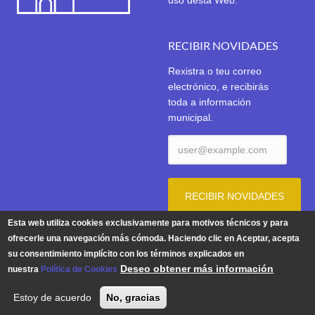
uso desta Web.
RECIBIR NOVIDADES
Rexistra o teu correo
electrónico, e recibirás
toda a información
municipal.
Esta web utiliza cookies exclusivamente para motivos técnicos y para
ofrecerle una navegación más cómoda. Haciendo clic en Aceptar, acepta
su consentimiento implícito con los términos explicados en
Aviso Legal
|
Política de Privacidade
|
Política de Cookies
Deseo obtener más información
nuestra
Política de Cookies
© 2026 | Concello de Tui. Praza do Concello 1. 36700 TUI -
Estoy de acuerdo
No, gracias
Teléfono: 986 603 625