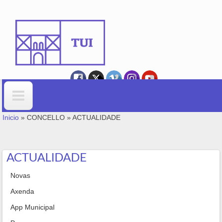
Ir o contido principal
VOSTEDE ESTÁ AQUÍ
Formulario de busca
Inicio
»
CONCELLO
»
ACTUALIDADE
ACTUALIDADE
Novas
Axenda
App Municipal