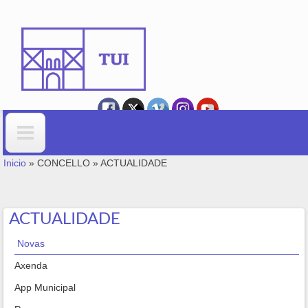
Ir o contido principal
VOSTEDE ESTÁ AQUÍ
Formulario de busca
Inicio
»
CONCELLO
»
ACTUALIDADE
ACTUALIDADE
Novas
Axenda
App Municipal