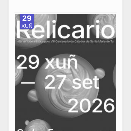
29
XUÑ