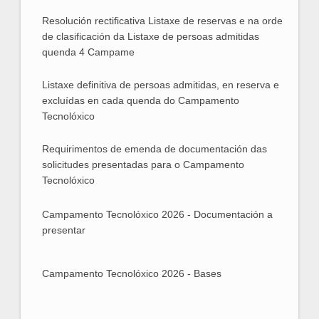
Resolución rectificativa Listaxe de reservas e na orde
Resolución rectificativa Listaxe de reservas e na
de clasificación da Listaxe de persoas admitidas
quenda 4 Campame
orde de clasificación da Listaxe de persoas
Listaxe definitiva de persoas admitidas, en reserva e
Listaxe definitiva de persoas admitidas, en
admitidas quenda 4 Campamento Tecn
excluídas en cada quenda do Campamento
Tecnolóxico
reserva e excluídas en cada quenda do
Requirimentos de emenda de documentación das
Requirimentos de emenda de documentación das
Campamento Tecnolóxico
solicitudes presentadas para o Campamento
Tecnolóxico
solicitudes presentadas para o Campamento
Campamento Tecnolóxico 2026 - Documentación a
Campamento Tecnolóxico 2026 - Documentación
Tecnolóxico
presentar
a presentar
Campamento Tecnolóxico 2026 - Bases
Campamento Tecnolóxico 2026 - Bases