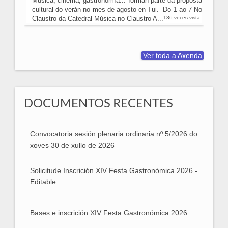
Música, cinema, gastronomía... forman parte da proposta
cultural do verán no mes de agosto en Tui. Do 1 ao 7 No
Claustro da Catedral Música no Claustro A...
136 veces vista
Ver toda a Axenda
DOCUMENTOS RECENTES
Convocatoria sesión plenaria ordinaria nº 5/2026 do
Convocatoria sesión plenaria ordinaria nº 5/2026
xoves 30 de xullo de 2026
Solicitude Inscrición XIV Festa Gastronómica 2026 -
Solicitude Inscrición XIV Festa Gastronómica
Editable
2026 - Editable
Bases e inscrición XIV Festa Gastronómica 2026
Bases e inscrición XIV Festa Gastronómica 2026