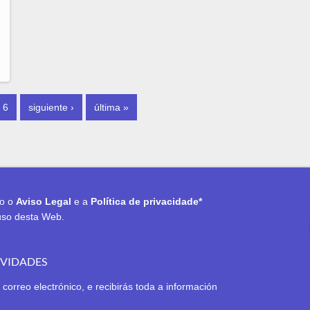
6
siguiente ›
última »
to o
Aviso Legal
e a
Política de privacidade*
uso desta Web.
OVIDADES
 correo electrónico, e recibirás toda a información