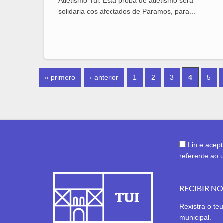
Atletismo Tui. Esta proba de atletismo será
solidaria cos afectados de Paramos, para...
PÁXINAS
« primero
‹ anterior
1
2
3
4
5
Lin e acep
referente ao 
RECIBIR N
Rexistra o teu
municipal.