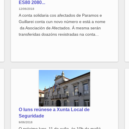
ES80 2080...
12/06/2018
A conta solidaria cos afectados de Paramos e
Guillarei conta cun novo número e está a nome
da Asociación de Afectados. Á mesma serán
transferidas doazóns rexistradas na conta...
O luns reúnese a Xunta Local de
Seguridade
9/06/2018
O próximo luns, 11 de xuño, ás 10h da mañá