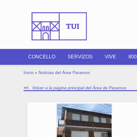
Ir o contido principal
CONCELLO
SERVIZOS
VIVE
80
VOSTEDE ESTÁ AQUÍ
Inicio
»
Noticias del Área Paramos
Volver a la página principal del Área de Paramos