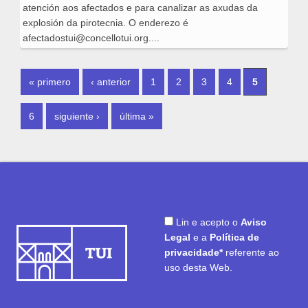
atención aos afectados e para canalizar as axudas da
explosión da pirotecnia. O enderezo é
afectadostui@concellotui.org....
PÁXINAS
« primero
‹ anterior
1
2
3
4
5
6
siguiente ›
última »
Lin e acepto o
Aviso
Legal
e a
Política de
privacidade*
referente ao
uso desta Web.