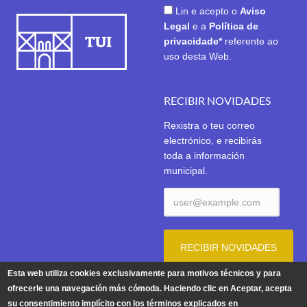
Lin e acepto o
Aviso
Legal
e a
Política de
privacidade*
referente ao
uso desta Web.
RECIBIR NOVIDADES
Rexistra o teu correo
electrónico, e recibirás
toda a información
municipal.
Esta web utiliza cookies exclusivamente para motivos técnicos y para
ofrecerle una navegación más cómoda. Haciendo clic en Aceptar, acepta
su consentimiento implícito con los términos explicados en