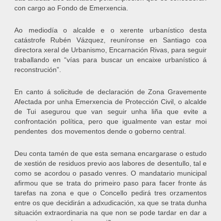
con cargo ao Fondo de Emerxencia.
Ao mediodía o alcalde e o xerente urbanístico desta
catástrofe Rubén Vázquez, reuníronse en Santiago coa
directora xeral de Urbanismo, Encarnación Rivas, para seguir
traballando en “vías para buscar un encaixe urbanístico á
reconstrución”.
En canto á solicitude de declaración de Zona Gravemente
Afectada por unha Emerxencia de Protección Civil, o alcalde
de Tui asegurou que van seguir unha liña que evite a
confrontación política, pero que igualmente van estar moi
pendentes dos movementos dende o goberno central.
Deu conta tamén de que esta semana encargarase o estudo
de xestión de residuos previo aos labores de desentullo, tal e
como se acordou o pasado venres. O mandatario municipal
afirmou que se trata do primeiro paso para facer fronte ás
tarefas na zona e que o Concello pedirá tres orzamentos
entre os que decidirán a adxudicación, xa que se trata dunha
situación extraordinaria na que non se pode tardar en dar a