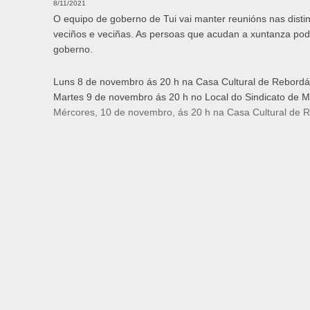
8/11/2021
O equipo de goberno de Tui vai manter reunións nas disti
veciños e veciñas. As persoas que acudan a xuntanza pode
goberno.
Luns 8 de novembro ás 20 h na Casa Cultural de Rebord
Martes 9 de novembro ás 20 h no Local do Sindicato de M
Mércores, 10 de novembro, ás 20 h na Casa Cultural de 
Xoves, 11 de novembro, ás 20 h na Casa Cultural de Bald
Venres, 12 de novembro, ás 20.15 h na Casa Cultural de 
Luns, 15 de novembro, ás 20.30 h na Casa Cultural de Gui