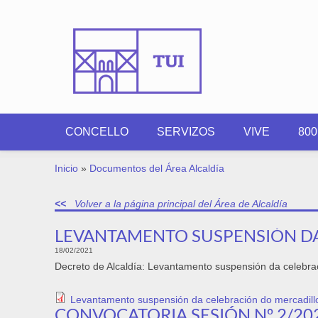
Ir o contido principal
CONCELLO
SERVIZOS
VIVE
80
VOSTEDE ESTÁ AQUÍ
Inicio
»
Documentos del Área Alcaldía
Volver a la página principal del Área de Alcaldía
LEVANTAMENTO SUSPENSIÓN D
18/02/2021
Decreto de Alcaldía: Levantamento suspensión da celebr
Levantamento suspensión da celebración do mercadil
CONVOCATORIA SESIÓN Nº 2/20