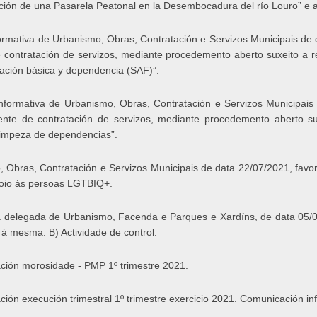
ción de una Pasarela Peatonal en la Desembocadura del río Louro” e 
rmativa de Urbanismo, Obras, Contratación e Servizos Municipais de d
e contratación de servizos, mediante procedemento aberto suxeito a r
tación básica y dependencia (SAF)”.
formativa de Urbanismo, Obras, Contratación e Servizos Municipais 
ente de contratación de servizos, mediante procedemento aberto su
 limpeza de dependencias”.
, Obras, Contratación e Servizos Municipais de data 22/07/2021, favo
poio ás persoas LGTBIQ+.
a delegada de Urbanismo, Facenda e Parques e Xardíns, de data 05/07
á mesma. B) Actividade de control:
ación morosidade - PMP 1º trimestre 2021.
ción execución trimestral 1º trimestre exercicio 2021. Comunicación i