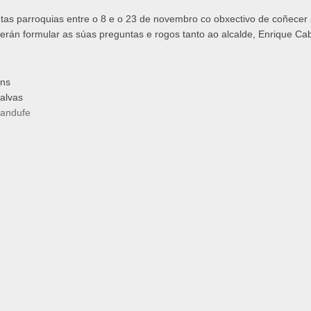
ntas parroquias entre o 8 e o 23 de novembro co obxectivo de coñece
rán formular as súas preguntas e rogos tanto ao alcalde, Enrique Ca
áns
alvas
Randufe
ráns
Areas
llarei