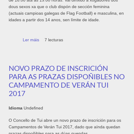
de 16.00 ata as 19.00 horas. Vai dirixido a xogadores dos
dous sexos xa que o club dispón de sección feminina
(actuais campioas galegas de Flag Football) e masculina, en
idades a partir dos 14 anos, sen límite de idade.
Ler máis
acerca de O 22 de xullo celebrarase o I
7 lecturas
Campus de Fútbol Americano no Concello de
Tui
NOVO PRAZO DE INSCRICIÓN
PARA AS PRAZAS DISPOÑIBLES NO
CAMPAMENTO DE VERÁN TUI
2017
Idioma
Undefined
O Concello de Tui abre un novo prazo de inscrición para os
Campamentos de Verán Tui 2017, dado que aínda quedan
prazas dispoñibles para as dúas quendas.