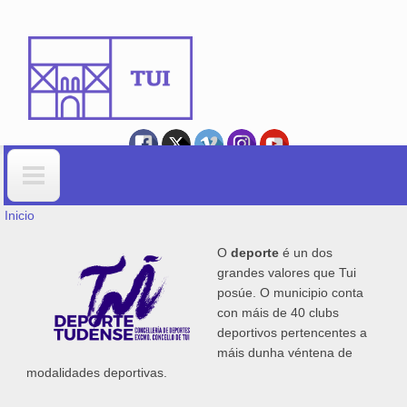
Ir o contido principal
VOSTEDE ESTÁ AQUÍ
Formulario de busca
Inicio
O
deporte
é un dos
grandes valores que Tui
posúe. O municipio conta
con máis de 40 clubs
deportivos pertencentes a
máis dunha véntena de
modalidades deportivas.