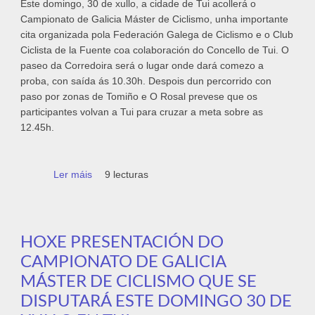
Este domingo, 30 de xullo, a cidade de Tui acollerá o
Campionato de Galicia Máster de Ciclismo, unha importante
cita organizada pola Federación Galega de Ciclismo e o Club
Ciclista de la Fuente coa colaboración do Concello de Tui. O
paseo da Corredoira será o lugar onde dará comezo a
proba, con saída ás 10.30h. Despois dun percorrido con
paso por zonas de Tomiño e O Rosal prevese que os
participantes volvan a Tui para cruzar a meta sobre as
12.45h.
Ler máis
acerca de Este domingo, 30 de xullo,
9 lecturas
dispútase en Tui o Campionato de Galicia
Máster de Ciclismo
HOXE PRESENTACIÓN DO
CAMPIONATO DE GALICIA
MÁSTER DE CICLISMO QUE SE
DISPUTARÁ ESTE DOMINGO 30 DE