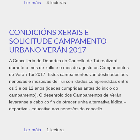
Ler máis
acerca de Listaxe admitidos Campamento
4 lecturas
Urbano Tui 2017
CONDICIÓNS XERAIS E
SOLICITUDE CAMPAMENTO
URBANO VERÁN 2017
A Concellería de Deportes do Concello de Tui realizará
durante o mes de xullo e o mes de agosto os Campamentos
de Verán Tui 2017. Estes campamentos van destinados aos
nenos/as e mozos/as de Tui con idades comprendidas entre
os 3 e os 12 anos (idades cumpridas antes do inicio do
campamento). O desenrolo dos Campamentos de Verán
levaranse a cabo co fin de ofrecer unha alternativa lúdica –
deportiva - educativa aos nenos/as do concello.
Ler máis
acerca de Condicións Xerais e solicitude
1 lectura
Campamento Urbano Verán 2017