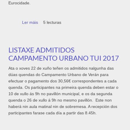
Eurocidade.
Ler máis
acerca de Este sábado celébrase o Trilho
5 lecturas
Nocturno de San Fins dentro do circuíto de
Andainas Saudables da Eurocidade
LISTAXE ADMITIDOS
CAMPAMENTO URBANO TUI 2017
Ata o xoves 22 de xuño teñen os admitidos nalgunha das
dúas quendas do Campamento Urbano de Verán para
efectuar o pagamento dos 30,56€ correspondentes a cada
quenda. Os participantes na primeira quenda deben estar o
10 de xullo ás 9h no pavillón municipal, e os da segunda
quenda o 26 de xullo á 9h no mesmo pavillón. Este non
haberá nin aula matinal nin de sobremesa. A recepción dos
participantes farase cada día a partir das 8.45h.