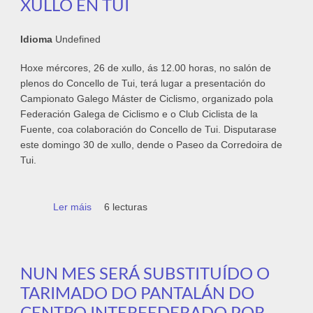
XULLO EN TUI
Idioma
Undefined
Hoxe mércores, 26 de xullo, ás 12.00 horas, no salón de
plenos do Concello de Tui, terá lugar a presentación do
Campionato Galego Máster de Ciclismo, organizado pola
Federación Galega de Ciclismo e o Club Ciclista de la
Fuente, coa colaboración do Concello de Tui. Disputarase
este domingo 30 de xullo, dende o Paseo da Corredoira de
Tui.
Ler máis
acerca de Hoxe presentación do Campionato
6 lecturas
de Galicia Máster de Ciclismo que se
disputará este domingo 30 de xullo en Tui
NUN MES SERÁ SUBSTITUÍDO O
TARIMADO DO PANTALÁN DO
CENTRO INTERFEDERADO POR