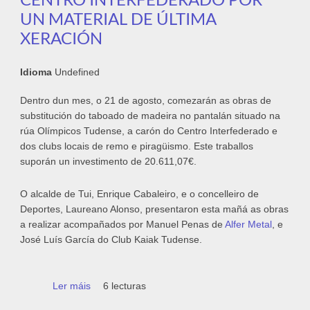
UN MATERIAL DE ÚLTIMA
XERACIÓN
Idioma
Undefined
Dentro dun mes, o 21 de agosto, comezarán as obras de
substitución do taboado de madeira no pantalán situado na
rúa Olímpicos Tudense, a carón do Centro Interfederado e
dos clubs locais de remo e piragüismo. Este traballos
suporán un investimento de 20.611,07€.
O alcalde de Tui, Enrique Cabaleiro, e o concelleiro de
Deportes, Laureano Alonso, presentaron esta mañá as obras
a realizar acompañados por Manuel Penas de
Alfer Metal
, e
José Luís García do Club Kaiak Tudense.
Ler máis
acerca de Nun mes será substituído o
6 lecturas
tarimado do pantalán do centro interfederado