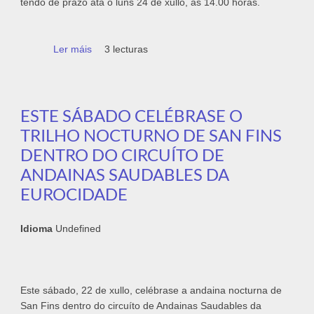
tendo de prazo ata o luns 24 de xullo, ás 14.00 horas.
Ler máis
acerca de Prazas dispoñibles para a
3 lecturas
segunda quenda dos Campamentos de Tui
ESTE SÁBADO CELÉBRASE O
TRILHO NOCTURNO DE SAN FINS
DENTRO DO CIRCUÍTO DE
ANDAINAS SAUDABLES DA
EUROCIDADE
Idioma
Undefined
Este sábado, 22 de xullo, celébrase a andaina nocturna de
San Fins dentro do circuíto de Andainas Saudables da