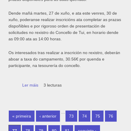
Dende mañá martes, 27 de xuño, e ata este venres, 30 de
xuño, poderanse realizar inscricións ata completar as prazas
dispoñibles e por rigoroso orden de presentación de
solicitudes no rexistro do Concello de Tui, en horario dende
as 09:00 ata as 14:00 horas.
Os interesados tras realizar a inscrición no rexistro, deberán
aboar a taxa do campamento, 30.56€ por quenda e
participante, na tesourería do concello.
Ler máis
acerca de Novo prazo de inscrición para as
3 lecturas
prazas dispoñibles no Campamento de
Verán Tui 2017
PÁXINAS
…
« primeira
‹ anterior
73
74
75
76
77
78
79
80
81
seguinte ›