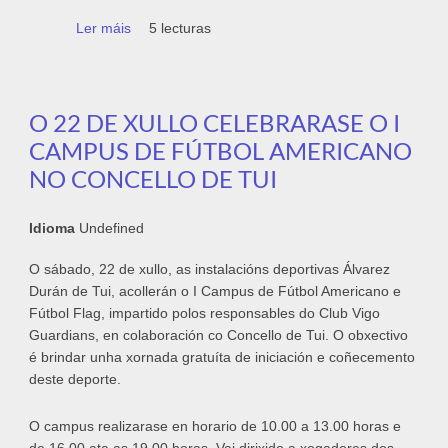
Ler máis
acerca de Este sábado 15 de xullo pasará
5 lecturas
por Tui o X Rally das Donas de Vehículos
Clásicos
O 22 DE XULLO CELEBRARASE O I
CAMPUS DE FÚTBOL AMERICANO
NO CONCELLO DE TUI
Idioma
Undefined
O sábado, 22 de xullo, as instalacións deportivas Álvarez
Durán de Tui, acollerán o I Campus de Fútbol Americano e
Fútbol Flag, impartido polos responsables do Club Vigo
Guardians, en colaboración co Concello de Tui. O obxectivo
é brindar unha xornada gratuíta de iniciación e coñecemento
deste deporte.
O campus realizarase en horario de 10.00 a 13.00 horas e