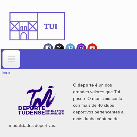
Ir o contido principal
VOSTEDE ESTÁ AQUÍ
Formulario de busca
Inicio
O
deporte
é un dos
grandes valores que Tui
posúe. O municipio conta
con máis de 40 clubs
deportivos pertencentes a
máis dunha véntena de
modalidades deportivas.