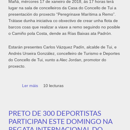
Mañá, mércores 17 de xaneiro de 2018, ás 17 horas terá
lugar na sala de concelleiros da Casa do Concello de Tui a
presentación do proxecto “Peregrinaxe Marítima a Remo”.
Trátase dunha iniciativa co obxectivo de crear unha flota de
barcos coas que realizar a viaxe a remo seguindo no posible
o Camiño pola Costa, dende as Rías Baixas ata Padrón.
Estarán presentes Carlos Vázquez Padín, alcalde de Tui, e
Andrés Urseira González, concelleiro de Turismo e Deportes
do Concello de Tui, xunto a Alec Jordan, promotor do
proxecto.
Ler máis
acerca de Mañá preséntase no Concello de
10 lecturas
Tui o proxecto “Peregrinaxe Marítima a
Remo”
PRETO DE 300 DEPORTISTAS
PARTICIPAN ESTE DOMINGO NA
REGATA INTERNACIONAL DO