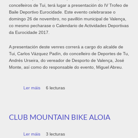
concelleiros de Tui, terá lugar a presentación do IV Trofeo de
Baile Deportivo Eurocidade. Este evento celebrarase o
domingo 26 de novembro, no pavillón municipal de Valença,
co mesmo pecharase o Calendario de Actividades Deportivas
da Eurocidade 2017.
A presentación deste venres correrá a cargo do alcalde de
Tui, Carlos Vázquez Padín, do concelleiro de Deportes de Tu,
Andrés Urseira, do vereador de Desporto de Valença, José
Monte, así como do responsable do evento, Miguel Abreu.
Ler máis
acerca de Este venres ás 11h preséntase o
6 lecturas
IV Trofeo de Baile Deportivo Eurocidade
CLUB MOUNTAIN BIKE ALOIA
Ler máis
acerca de Club Mountain Bike Aloia
3 lecturas