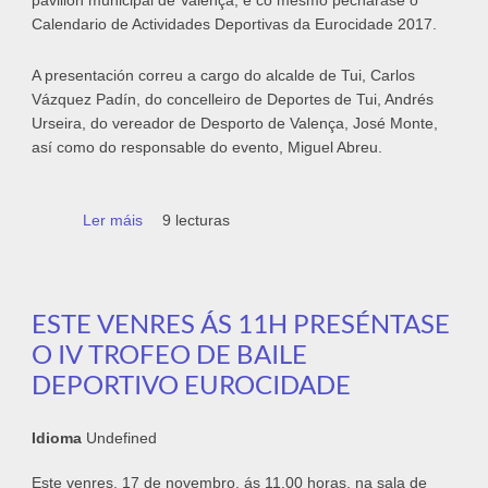
pavillón municipal de Valença, e co mesmo pecharase o
Calendario de Actividades Deportivas da Eurocidade 2017.
A presentación correu a cargo do alcalde de Tui, Carlos
Vázquez Padín, do concelleiro de Deportes de Tui, Andrés
Urseira, do vereador de Desporto de Valença, José Monte,
así como do responsable do evento, Miguel Abreu.
Ler máis
acerca de O IV Trofeo de Baile Deportivo
9 lecturas
Eurocidade terá lugar o domingo 26 de
novembro
ESTE VENRES ÁS 11H PRESÉNTASE
O IV TROFEO DE BAILE
DEPORTIVO EUROCIDADE
Idioma
Undefined
Este venres, 17 de novembro, ás 11.00 horas, na sala de