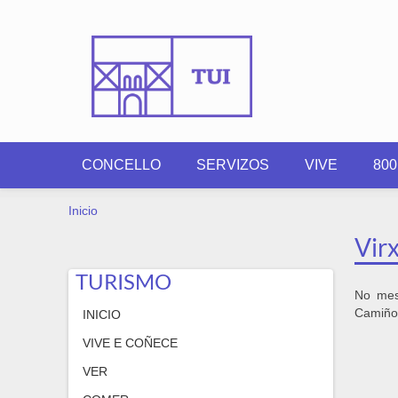
Ir o contido principal
CONCELLO
SERVIZOS
VIVE
80
VOSTEDE ESTÁ AQUÍ
Inicio
Vir
TURISMO
No mes
Camiño
INICIO
VIVE E COÑECE
VER