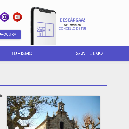
Formulario
de
TURISMO
SAN TELMO
busca
do