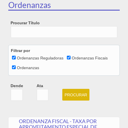
Ordenanzas
Procurar Título
Filtrar por
Ordenanzas Reguladoras
Ordenanzas Fiscais
Ordenanzas
Dende
Ata
Dende
Date
Ata
Date
ORDENANZA FISCAL - TAXA POR
APROVEITAMENTO ESPECIAL DE