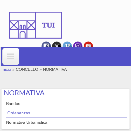
Ir o contido principal
VOSTEDE ESTÁ AQUÍ
Formulario de busca
Inicio
»
CONCELLO
»
NORMATIVA
NORMATIVA
Bandos
Ordenanzas
Normativa Urbanística