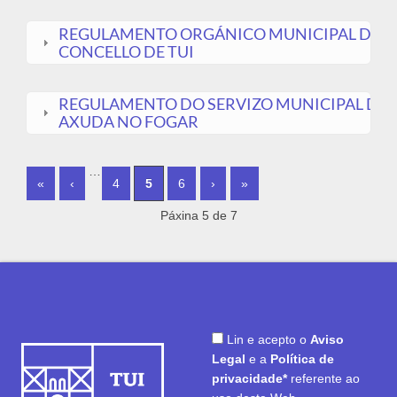
REGULAMENTO ORGÁNICO MUNICIPAL DO
CONCELLO DE TUI
REGULAMENTO DO SERVIZO MUNICIPAL DE
AXUDA NO FOGAR
PÁXINAS
…
«
‹
4
5
6
›
»
Páxina 5 de 7
Lin e acepto o
Aviso
Legal
e a
Política de
privacidade*
referente ao