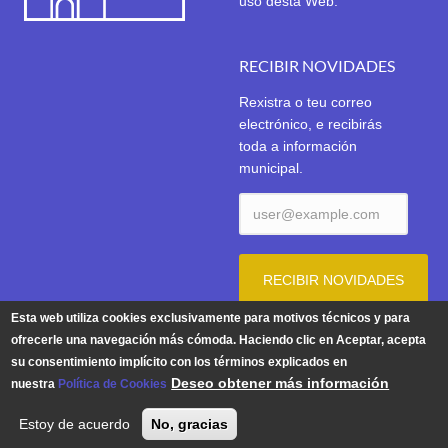
uso desta Web.
RECIBIR NOVIDADES
Rexistra o teu correo
electrónico, e recibirás
toda a información
municipal.
Esta web utiliza cookies exclusivamente para motivos técnicos y para
ofrecerle una navegación más cómoda. Haciendo clic en Aceptar, acepta
su consentimiento implícito con los términos explicados en
Aviso Legal
|
Política de Privacidade
|
Política de Cookies
Deseo obtener más información
nuestra
Política de Cookies
© 2026 | Concello de Tui. Praza do Concello 1. 36700 TUI -
Estoy de acuerdo
No, gracias
Teléfono: 986 603 625