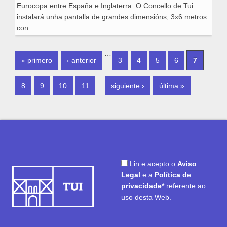
Eurocopa entre España e Inglaterra. O Concello de Tui
instalará unha pantalla de grandes dimensións, 3x6 metros
con...
PÁXINAS
…
« primero
‹ anterior
3
4
5
6
7
…
8
9
10
11
siguiente ›
última »
Lin e acepto o
Aviso
Legal
e a
Política de
privacidade*
referente ao
uso desta Web.