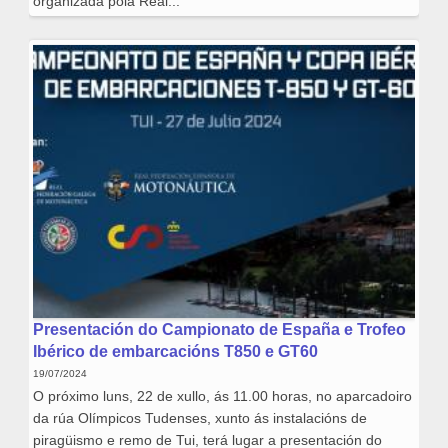
organizada pola Real...
Presentación do Campionato de España e Trofeo
Ibérico de embarcacións T850 e GT60
19/07/2024
O próximo luns, 22 de xullo, ás 11.00 horas, no aparcadoiro
da rúa Olímpicos Tudenses, xunto ás instalacións de
piragüismo e remo de Tui, terá lugar a presentación do