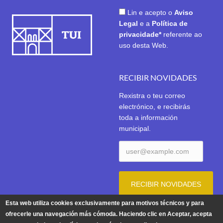
Lin e acepto o
Aviso
Legal
e a
Política de
privacidade*
referente ao
uso desta Web.
RECIBIR NOVIDADES
Rexistra o teu correo
electrónico, e recibirás
toda a información
municipal.
Esta web utiliza cookies exclusivamente para motivos técnicos y para
ofrecerle una navegación más cómoda. Haciendo clic en Aceptar, acepta