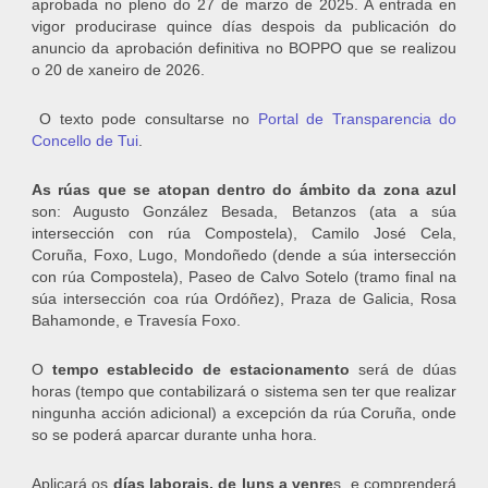
aprobada no pleno do 27 de marzo de 2025. A entrada en
vigor producirase quince días despois da publicación do
anuncio da aprobación definitiva no BOPPO que se realizou
o 20 de xaneiro de 2026.
O texto pode consultarse no
Portal de Transparencia do
Concello de Tui
.
As rúas que se atopan dentro do ámbito da zona azul
son: Augusto González Besada, Betanzos (ata a súa
intersección con rúa Compostela), Camilo José Cela,
Coruña, Foxo, Lugo, Mondoñedo (dende a súa intersección
con rúa Compostela), Paseo de Calvo Sotelo (tramo final na
súa intersección coa rúa Ordóñez), Praza de Galicia, Rosa
Bahamonde, e Travesía Foxo.
O
tempo establecido de estacionamento
será de dúas
horas (tempo que contabilizará o sistema sen ter que realizar
ningunha acción adicional) a excepción da rúa Coruña, onde
so se poderá aparcar durante unha hora.
Aplicará os
días laborais, de luns a venre
s, e comprenderá