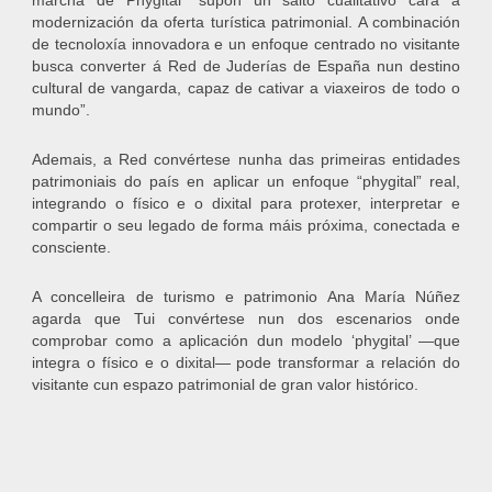
marcha de Phygital “supón un salto cualitativo cara á
modernización da oferta turística patrimonial. A combinación
de tecnoloxía innovadora e un enfoque centrado no visitante
busca converter á Red de Juderías de España nun destino
cultural de vangarda, capaz de cativar a viaxeiros de todo o
mundo”.
Ademais, a Red convértese nunha das primeiras entidades
patrimoniais do país en aplicar un enfoque “phygital” real,
integrando o físico e o dixital para protexer, interpretar e
compartir o seu legado de forma máis próxima, conectada e
consciente.
A concelleira de turismo e patrimonio Ana María Núñez
agarda que Tui convértese nun dos escenarios onde
comprobar como a aplicación dun modelo ‘phygital’ —que
integra o físico e o dixital— pode transformar a relación do
visitante cun espazo patrimonial de gran valor histórico.