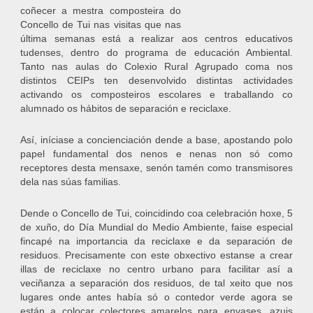
coñecer a mestra composteira do
Concello de Tui nas visitas que nas
última semanas está a realizar aos centros educativos
tudenses, dentro do programa de educación Ambiental.
Tanto nas aulas do Colexio Rural Agrupado coma nos
distintos CEIPs ten desenvolvido distintas actividades
activando os composteiros escolares e traballando co
alumnado os hábitos de separación e reciclaxe.
Así, iníciase a concienciación dende a base, apostando polo
papel fundamental dos nenos e nenas non só como
receptores desta mensaxe, senón tamén como transmisores
dela nas súas familias.
Dende o Concello de Tui, coincidindo coa celebración hoxe, 5
de xuño, do Día Mundial do Medio Ambiente, faise especial
fincapé na importancia da reciclaxe e da separación de
residuos. Precisamente con este obxectivo estanse a crear
illas de reciclaxe no centro urbano para facilitar así a
veciñanza a separación dos residuos, de tal xeito que nos
lugares onde antes había só o contedor verde agora se
están a colocar colectores amarelos para envases, azuis