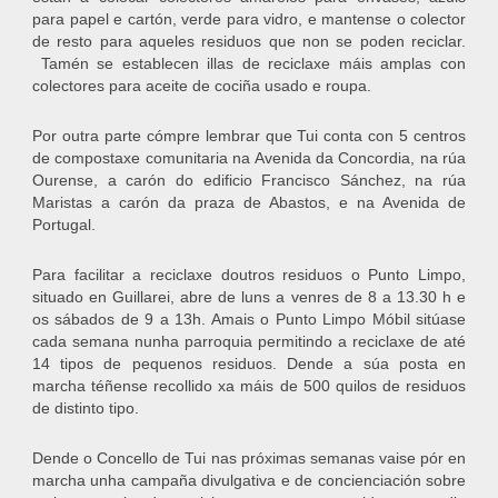
para papel e cartón, verde para vidro, e mantense o colector
de resto para aqueles residuos que non se poden reciclar.
Tamén se establecen illas de reciclaxe máis amplas con
colectores para aceite de cociña usado e roupa.
Por outra parte cómpre lembrar que Tui conta con 5 centros
de compostaxe comunitaria na Avenida da Concordia, na rúa
Ourense, a carón do edificio Francisco Sánchez, na rúa
Maristas a carón da praza de Abastos, e na Avenida de
Portugal.
Para facilitar a reciclaxe doutros residuos o Punto Limpo,
situado en Guillarei, abre de luns a venres de 8 a 13.30 h e
os sábados de 9 a 13h. Amais o Punto Limpo Móbil sitúase
cada semana nunha parroquia permitindo a reciclaxe de até
14 tipos de pequenos residuos. Dende a súa posta en
marcha téñense recollido xa máis de 500 quilos de residuos
de distinto tipo.
Dende o Concello de Tui nas próximas semanas vaise pór en
marcha unha campaña divulgativa e de concienciación sobre