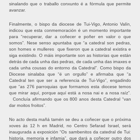
sinalando que o traballo conxunto é a fórmula que permite
avanzar.
Finalmente, o bispo da diocese de Tui-Vigo, Antonio Valín,
indicou que esta conmemoración é un momento importante
para “recuperar, dar a coñecer e poñer en valor o que
somos”. Nese senso apuntaba que “a catedral son pedras,
son homes e mulleres que fixeron que a catedral existira e
siga existindo. O máis importante son as historias que están
detrás de cada unha das pedras, de cada unha das imaxes e
cada unha cousas do entorno da Catedral”. Como bispo da
Diocese sinalaba que “é un orgullo” e afirmaba que “a
Catedral ten que ser a referencia de Tui-Vigo”, engadindo
que “as 276 parroquias que formamos esta diocese temos
que mirar aquí, porque aquí está a nosa nai e a nosa raíz”.
Concluía afirmando que os 800 anos desta Catedral “van
dar moitos froitos”.
No acto desta mañá tamén se deu a coñecer que o próxima
xoves ás 12 h en Madrid, no Centro Sefarad Israel, será
inaugurada a exposición “Os sambenitos da catedral de Tui:
historia, memoria e infamia”, que dará a coñecer outro dos