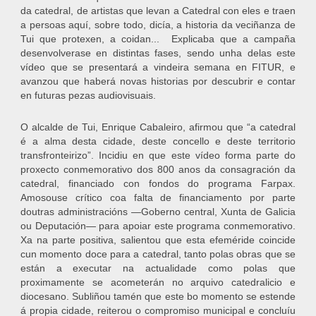
da catedral, de artistas que levan a Catedral con eles e traen
a persoas aquí, sobre todo, dicía, a historia da veciñanza de
Tui que protexen, a coidan... Explicaba que a campaña
desenvolverase en distintas fases, sendo unha delas este
vídeo que se presentará a vindeira semana en FITUR, e
avanzou que haberá novas historias por descubrir e contar
en futuras pezas audiovisuais.
O alcalde de Tui, Enrique Cabaleiro, afirmou que “a catedral
é a alma desta cidade, deste concello e deste territorio
transfronteirizo”. Incidiu en que este vídeo forma parte do
proxecto conmemorativo dos 800 anos da consagración da
catedral, financiado con fondos do programa Farpax.
Amosouse crítico coa falta de financiamento por parte
doutras administracións —Goberno central, Xunta de Galicia
ou Deputación— para apoiar este programa conmemorativo.
Xa na parte positiva, salientou que esta efeméride coincide
cun momento doce para a catedral, tanto polas obras que se
están a executar na actualidade como polas que
proximamente se acometerán no arquivo catedralicio e
diocesano. Subliñou tamén que este bo momento se estende
á propia cidade, reiterou o compromiso municipal e concluíu