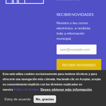
RECIBIR NOVIDADES
Rexistra o teu correo
electrónico, e recibirás
toda a información
municipal.
Esta web utiliza cookies exclusivamente para motivos técnicos y para
ofrecerle una navegación más cómoda. Haciendo clic en Aceptar, acepta
su consentimiento implícito con los términos explicados en
Aviso Legal
|
Política de Privacidade
|
Política de Cookies
Deseo obtener más información
nuestra
Política de Cookies
© 2026 | Concello de Tui. Praza do Concello 1. 36700 TUI -
Estoy de acuerdo
No, gracias
Teléfono: 986 603 625