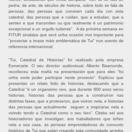
pedra, de arte, de séculos de historia, sobre todo se fala de
persoas, das persoas que conviven cada día con esta
catedral, das persoas que a coidan, que a estudan, que a
senten e que transmiten ou que realmente é un patrimonio
excepcional e un orgullo tudense”. A da próxima semana en
FITUR sinalaba que será unha ocasión moi importante para
“proxectar a imaxe máis emblemática de Tui” nun evento de
referencia internacional.
“Tui, Catedral de Historias” foi realizado pola empresa
Esmerarte. O seu director audiovisual, Alberto Baamonde,
recoñeceu esta mañá na presentación que para eles “foi
unha sorte poder participar neste proxecto”. Explicou que
presentan un relato feito de historias, destacando que a
Catedral “é un organismo vivo, que durante 800 anos xerou
historias, historias das persoas que a construíron nas
distintas fases, que a protexeron, que viviron nela, e historias
das persoas que actualmente seguen a inspirarse nela e
vivindo tendo a Catedral como o seu faro”. Citaba así aos
historiadores que investigan, aos traballadores que teñen
nela a súa casa, ás persoas emprendedoras do conxunto
histórico de Tui que están creando esta comunidade arredor