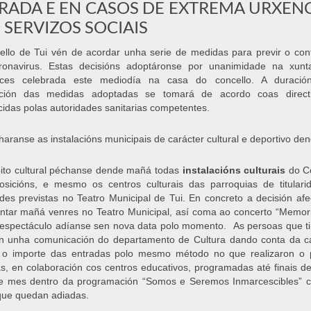
RADA E EN CASOS DE EXTREMA URXEN
 SERVIZOS SOCIAIS
llo de Tui vén de acordar unha serie de medidas para previr o con
ronavirus. Estas decisións adoptáronse por unanimidade na xunt
oces celebrada este mediodía na casa do concello. A duració
ción das medidas adoptadas se tomará de acordo coas directr
cidas polas autoridades sanitarias competentes.
haranse as instalacións municipais de carácter cultural e deportivo 
ito cultural péchanse dende mañá todas
instalacións culturais
do Co
sicións, e mesmo os centros culturais das parroquias de titulari
ades previstas no Teatro Municipal de Tui. En concreto a decisión a
ntar mañá venres no Teatro Municipal, así coma ao concerto “Memori
spectáculo adíanse sen nova data polo momento. As persoas que tiñ
án unha comunicación do departamento de Cultura dando conta da ca
o o importe das entradas polo mesmo método no que realizaron o
as, en colaboración cos centros educativos, programadas até finais
de mes dentro da programación “Somos e Seremos Inmarcescibles” c
que quedan adiadas.