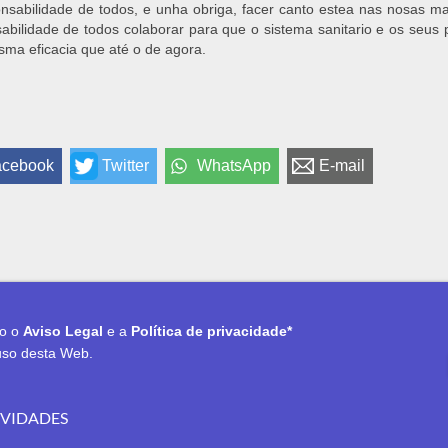
nsabilidade de todos, e unha obriga, facer canto estea nas nosas 
abilidade de todos colaborar para que o sistema sanitario e os seus p
ma eficacia que até o de agora.
acebook
Twitter
WhatsApp
E-mail
to o
Aviso Legal
e a
Política de privacidade*
uso desta Web.
OVIDADES