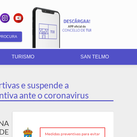
Formulario
de
TURISMO
SAN TELMO
busca
rtivas e suspende a
tiva ante o coronavirus
NA
 DE