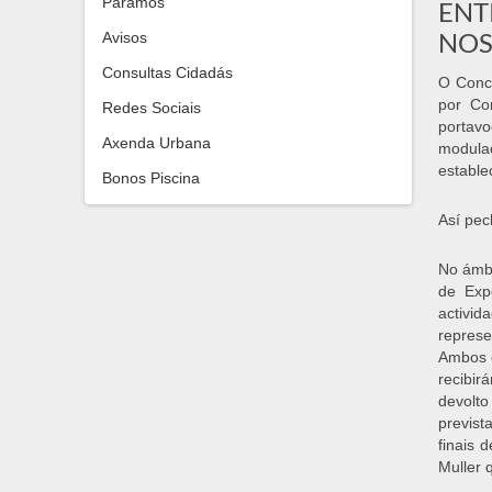
Paramos
ENT
NOS
Avisos
Consultas Cidadás
O Conce
por Co
Redes Sociais
portav
Axenda Urbana
modula
estable
Bonos Piscina
Así pec
No ámb
de Expo
activid
represe
Ambos e
recibir
devolt
previst
finais 
Muller 