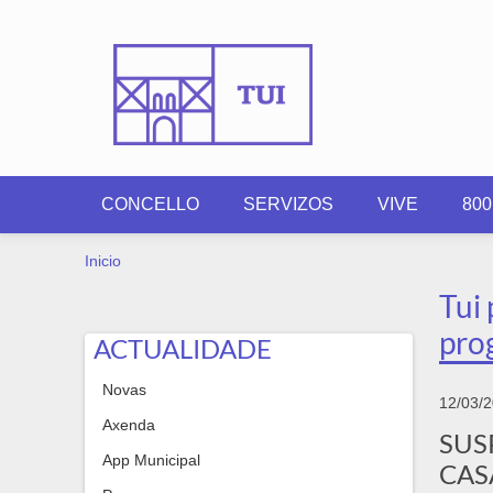
Ir o contido principal
CONCELLO
SERVIZOS
VIVE
80
VOSTEDE ESTÁ AQUÍ
Inicio
Tui 
pro
ACTUALIDADE
Novas
12/03/
Axenda
SUS
App Municipal
CAS