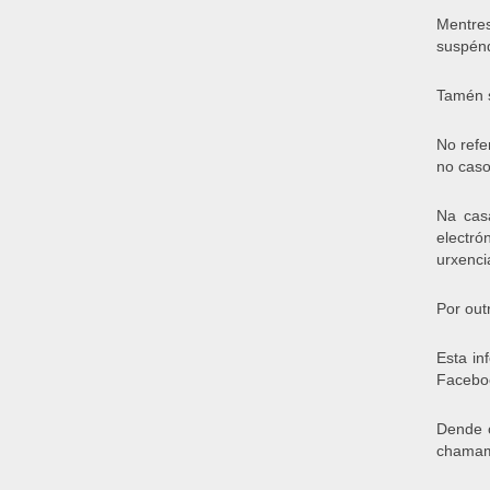
Mentres
suspénd
Tamén s
No refe
no caso
Na cas
electró
urxenci
Por out
Esta in
Faceboo
Dende o
chamame