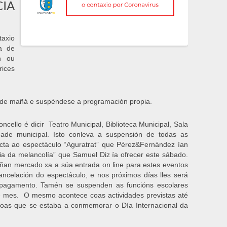
CIA
taxio
a de
n ou
ices
dende mañá e suspéndese a programación propia.
ncello é dicir Teatro Municipal, Biblioteca Municipal, Sala
dade municipal. Isto conleva a suspensión de todas as
fecta ao espectáculo “Aguratrat” que Pérez&Fernández ían
a da melancolía” que Samuel Diz ía ofrecer este sábado.
an mercado xa a súa entrada on line para estes eventos
ncelación do espectáculo, e nos próximos días lles será
 pagamento. Tamén se suspenden as funcións escolares
 de mes. O mesmo acontece coas actividades previstas até
oas que se estaba a conmemorar o Día Internacional da