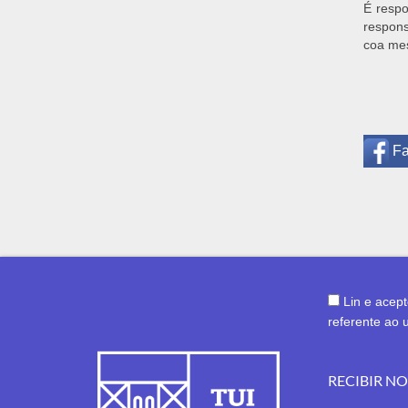
É respo
respons
coa mes
F
Lin e acep
referente ao 
RECIBIR N