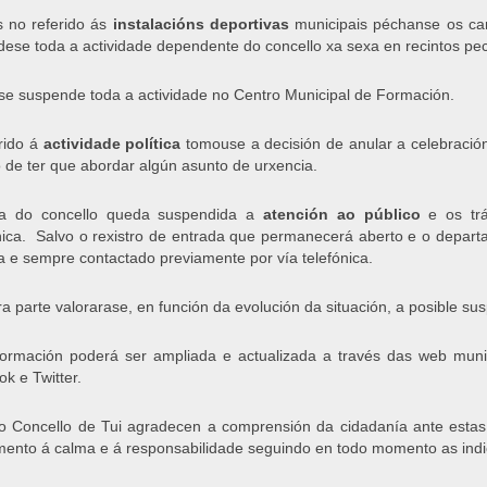
 no referido ás
instalacións deportivas
municipais péchanse os camp
ese toda a actividade dependente do concello xa sexa en recintos pe
e suspende toda a actividade no Centro Municipal de Formación.
rido á
actividade política
tomouse a decisión de anular a celebració
 de ter que abordar algún asunto de urxencia.
a do concello queda suspendida a
atención ao público
e os trá
nica. Salvo o rexistro de entrada que permanecerá aberto e o depar
a e sempre contactado previamente por vía telefónica.
ra parte valorarase, en función da evolución da situación, a posible s
formación poderá ser ampliada e actualizada a través das web munici
k e Twitter.
 Concello de Tui agradecen a comprensión da cidadanía ante estas
nto á calma e á responsabilidade seguindo en todo momento as indica