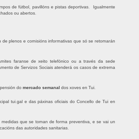
os de fútbol, pavillóns e pistas deportivas. Igualmente
chados ou abertos.
n de plenos e comisións informativas que só se retomarán
mites faranse de xeito telefónico ou a través da sede
tamento de Servizos Sociais atenderá os casos de extrema
uspensión do
mercado semanal
dos xoves en Tui.
pal tui.gal e das páxinas oficiais do Concello de Tui en
 medidas que se toman de forma preventiva, e se vai un
cións das autoridades sanitarias.