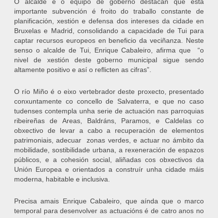
O alcalde e o equipo de goberno destacan que esta
importante subvención é froito do traballo constante de
planificación, xestión e defensa dos intereses da cidade en
Bruxelas e Madrid, consolidando a capacidade de Tui para
captar recursos europeos en beneficio da veciñanza. Neste
senso o alcalde de Tui, Enrique Cabaleiro, afirma que “o
nivel de xestión deste goberno municipal sigue sendo
altamente positivo e así o reflicten as cifras”.
O río Miño é o eixo vertebrador deste proxecto, presentado
conxuntamente co concello de Salvaterra, e que no caso
tudenses contempla unha serie de actuación nas parroquias
ribeireñas de Areas, Baldráns, Paramos, e Caldelas co
obxectivo de levar a cabo a recuperación de elementos
patrimoniais, adecuar zonas verdes, e actuar no ámbito da
mobilidade, sostibilidade urbana, a rexeneración de espazos
públicos, e a cohesión social, aliñadas cos obxectivos da
Unión Europea e orientados a construír unha cidade máis
moderna, habitable e inclusiva.
Precisa amais Enrique Cabaleiro, que aínda que o marco
temporal para desenvolver as actuacións é de catro anos no