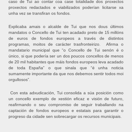
caso de Tui ao contar coa case totalidade dos proxectos
proxectos redactados e viabilizados poderían licitarse xa
unha vez se transfiran os fondos.
Explicaba amais o alcalde de Tui que nos dous últimos
mandatos o Concello de Tui ten acadado preto de 15 millóns
de euros de fondos europeos a través de distintos
programas, moitos de carácter trasfronteirizo. Afirma o
mandatario municipal que “o Concello de Tui senón é o
único, si que podería ser un dos poucos concellos de menos
de 20 mil habitantes que máis fondos europeos leva acadado
de toda España” o que sinala que “é unha noticia
sumamente importante da que nos debemos sentir todos moi
orgullosos”.
Con esta adxudicación, Tui consolida a súa posición como
un concello exemplo de xestión eficaz e visión de futuro,
reafirmando o seu compromiso de seguir traballando na
captación de fondos europeos e estatais para garantir o
progreso da cidade sen sobrecargar os recursos municipais.