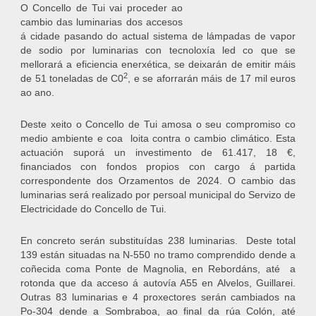
O Concello de Tui vai proceder ao
cambio das luminarias dos accesos
á cidade pasando do actual sistema de lámpadas de vapor
de sodio por luminarias con tecnoloxía led co que se
mellorará a eficiencia enerxética, se deixarán de emitir máis
2
de 51 toneladas de C0
, e se aforrarán máis de 17 mil euros
ao ano.
Deste xeito o Concello de Tui amosa o seu compromiso co
medio ambiente e coa loita contra o cambio climático. Esta
actuación suporá un investimento de 61.417, 18 €,
financiados con fondos propios con cargo á partida
correspondente dos Orzamentos de 2024. O cambio das
luminarias será realizado por persoal municipal do Servizo de
Electricidade do Concello de Tui.
En concreto serán substituídas 238 luminarias. Deste total
139 están situadas na N-550 no tramo comprendido dende a
coñecida coma Ponte de Magnolia, en Rebordáns, até a
rotonda que da acceso á autovía A55 en Alvelos, Guillarei.
Outras 83 luminarias e 4 proxectores serán cambiados na
Po-304 dende a Sombraboa, ao final da rúa Colón, até