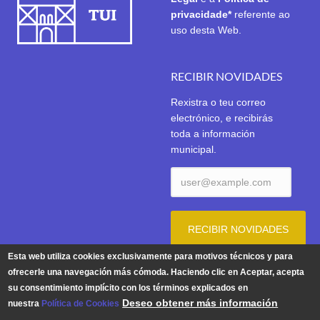
privacidade*
referente ao
uso desta Web.
RECIBIR NOVIDADES
Rexistra o teu correo
electrónico, e recibirás
toda a información
municipal.
Esta web utiliza cookies exclusivamente para motivos técnicos y para
ofrecerle una navegación más cómoda. Haciendo clic en Aceptar, acepta
su consentimiento implícito con los términos explicados en
Aviso Legal
|
Política de Privacidade
|
Política de Cookies
Deseo obtener más información
nuestra
Política de Cookies