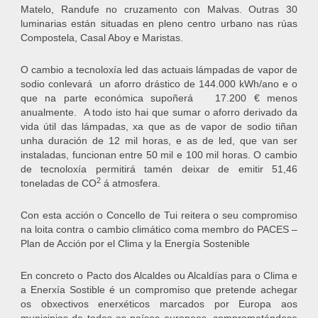
Matelo, Randufe no cruzamento con Malvas. Outras 30
luminarias están situadas en pleno centro urbano nas rúas
Compostela, Casal Aboy e Maristas.
O cambio a tecnoloxía led das actuais lámpadas de vapor de
sodio conlevará un aforro drástico de 144.000 kWh/ano e o
que na parte económica supoñerá 17.200 € menos
anualmente. A todo isto hai que sumar o aforro derivado da
vida útil das lámpadas, xa que as de vapor de sodio tiñan
unha duración de 12 mil horas, e as de led, que van ser
instaladas, funcionan entre 50 mil e 100 mil horas. O cambio
de tecnoloxía permitirá tamén deixar de emitir 51,46
2
toneladas de CO
á atmosfera.
Con esta acción o Concello de Tui reitera o seu compromiso
na loita contra o cambio climático coma membro do PACES –
Plan de Acción por el Clima y la Energía Sostenible
En concreto o Pacto dos Alcaldes ou Alcaldías para o Clima e
a Enerxía Sostible é un compromiso que pretende achegar
os obxectivos enerxéticos marcados por Europa aos