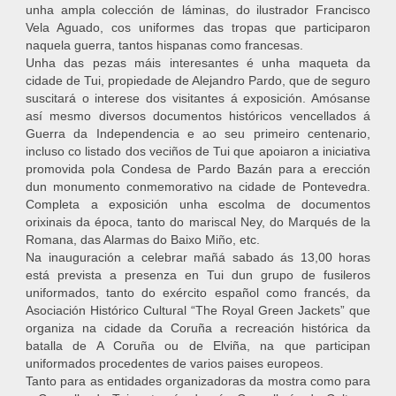
unha ampla colección de láminas, do ilustrador Francisco
Vela Aguado, cos uniformes das tropas que participaron
naquela guerra, tantos hispanas como francesas.
Unha das pezas máis interesantes é unha maqueta da
cidade de Tui, propiedade de Alejandro Pardo, que de seguro
suscitará o interese dos visitantes á exposición. Amósanse
así mesmo diversos documentos históricos vencellados á
Guerra da Independencia e ao seu primeiro centenario,
incluso co listado dos veciños de Tui que apoiaron a iniciativa
promovida pola Condesa de Pardo Bazán para a erección
dun monumento conmemorativo na cidade de Pontevedra.
Completa a exposición unha escolma de documentos
orixinais da época, tanto do mariscal Ney, do Marqués de la
Romana, das Alarmas do Baixo Miño, etc.
Na inauguración a celebrar mañá sabado ás 13,00 horas
está prevista a presenza en Tui dun grupo de fusileros
uniformados, tanto do exército español como francés, da
Asociación Histórico Cultural “The Royal Green Jackets” que
organiza na cidade da Coruña a recreación histórica da
batalla de A Coruña ou de Elviña, na que participan
uniformados procedentes de varios paises europeos.
Tanto para as entidades organizadoras da mostra como para