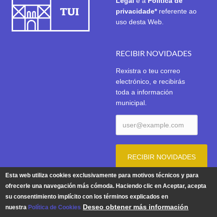
Legal
e a
Política de
privacidade*
referente ao
uso desta Web.
RECIBIR NOVIDADES
Rexistra o teu correo
electrónico, e recibirás
toda a información
municipal.
Esta web utiliza cookies exclusivamente para motivos técnicos y para
ofrecerle una navegación más cómoda. Haciendo clic en Aceptar, acepta
su consentimiento implícito con los términos explicados en
Aviso Legal
|
Política de Privacidade
|
Política de Cookies
Deseo obtener más información
nuestra
Política de Cookies