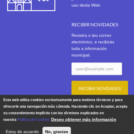
uso desta Web.
RECIBIR NOVIDADES
Rexistra o teu correo
electrónico, e recibirás
toda a información
municipal.
Esta web utiliza cookies exclusivamente para motivos técnicos y para
ofrecerle una navegación más cómoda. Haciendo clic en Aceptar, acepta
su consentimiento implícito con los términos explicados en
Aviso Legal
|
Política de Privacidade
|
Política de Cookies
Deseo obtener más información
nuestra
Política de Cookies
© 2026 | Concello de Tui. Praza do Concello 1. 36700 TUI -
Estoy de acuerdo
No, gracias