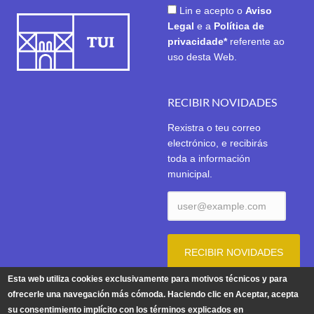
Lin e acepto o
Aviso
Legal
e a
Política de
privacidade*
referente ao
uso desta Web.
RECIBIR NOVIDADES
Rexistra o teu correo
electrónico, e recibirás
toda a información
municipal.
Esta web utiliza cookies exclusivamente para motivos técnicos y para
ofrecerle una navegación más cómoda. Haciendo clic en Aceptar, acepta
su consentimiento implícito con los términos explicados en