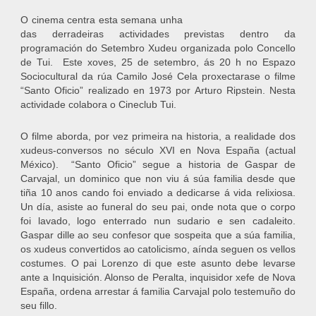
O cinema centra esta semana unha
das derradeiras actividades previstas dentro da
programación do Setembro Xudeu organizada polo Concello
de Tui. Este xoves, 25 de setembro, ás 20 h no Espazo
Sociocultural da rúa Camilo José Cela proxectarase o filme
“Santo Oficio” realizado en 1973 por Arturo Ripstein. Nesta
actividade colabora o Cineclub Tui.
O filme aborda, por vez primeira na historia, a realidade dos
xudeus-conversos no século XVI en Nova España (actual
México). “Santo Oficio” segue a historia de Gaspar de
Carvajal, un dominico que non viu á súa familia desde que
tiña 10 anos cando foi enviado a dedicarse á vida relixiosa.
Un día, asiste ao funeral do seu pai, onde nota que o corpo
foi lavado, logo enterrado nun sudario e sen cadaleito.
Gaspar dille ao seu confesor que sospeita que a súa familia,
os xudeus convertidos ao catolicismo, aínda seguen os vellos
costumes. O pai Lorenzo di que este asunto debe levarse
ante a Inquisición. Alonso de Peralta, inquisidor xefe de Nova
España, ordena arrestar á familia Carvajal polo testemuño do
seu fillo.