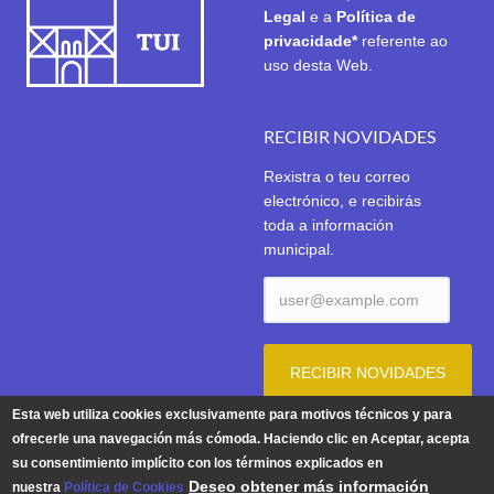
Legal
e a
Política de
privacidade*
referente ao
uso desta Web.
RECIBIR NOVIDADES
Rexistra o teu correo
electrónico, e recibirás
toda a información
municipal.
Esta web utiliza cookies exclusivamente para motivos técnicos y para
ofrecerle una navegación más cómoda. Haciendo clic en Aceptar, acepta
su consentimiento implícito con los términos explicados en
Aviso Legal
|
Política de Privacidade
|
Política de Cookies
Deseo obtener más información
nuestra
Política de Cookies