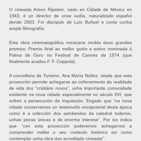
O cineasta Arturo Ripstein, nado en Cidade de México en
1943, é un director de orixe xudía, naturalizado español
dende 2003. Foi discípulo de Luís Buñuel e conta cunha
ampla filmografía.
Esta obra cinematográfica mexicana recibiu dous grandes
premios: Premio Ariel ao mellor guión e estivo nominada á
Palma de Ouro no Festival de Cannes de 1974 (que
finalmente acadou F. F. Coppola).
A concelleira de Turismo, Ana María Núñez, sinala que esta
proxección permite achegarse ao coñecemento da realidade
de vida dos “cristiáns novos”, unha importante comunidade
existente na nosa cidade especialmente no século XVI, que
sofren a persecución da Inquisición. Engade que “na nosa
cidade conservamos un testemuño excepcional desta época
como é a colección dos sambenitos da catedral tudense,
unhas pezas únicas e de enorme interese”. Por iso indica
que “con esta proxección poderemos achegarnos a
comprender mellor o seu contexto histórico así como
contemplar unha obra dun acreditado cineasta”.