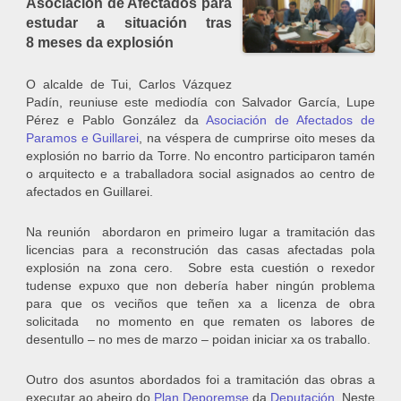
Asociación de Afectados para
estudar a situación tras
8 meses da explosión
O alcalde de Tui, Carlos Vázquez
Padín, reuniuse este mediodía con Salvador García, Lupe
Pérez e Pablo González da
Asociación de Afectados de
Paramos e Guillarei
, na véspera de cumprirse oito meses da
explosión no barrio da Torre. No encontro participaron tamén
o arquitecto e a traballadora social asignados ao centro de
afectados en Guillarei.
Na reunión abordaron en primeiro lugar a tramitación das
licencias para a reconstrución das casas afectadas pola
explosión na zona cero. Sobre esta cuestión o rexedor
tudense expuxo que non debería haber ningún problema
para que os veciños que teñen xa a licenza de obra
solicitada no momento en que rematen os labores de
desentullo – no mes de marzo – poidan iniciar xa os traballo.
Outro dos asuntos abordados foi a tramitación das obras a
executar ao abeiro do
Plan Deporemse
da
Deputación
. Neste