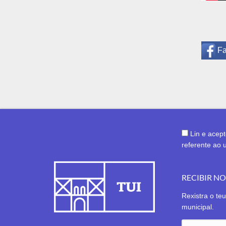
F
Lin e acep
referente ao 
RECIBIR N
Rexistra o teu
municipal.