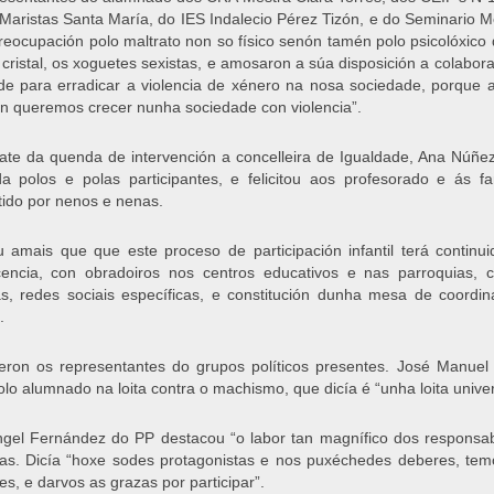
 Maristas Santa María, do IES Indalecio Pérez Tizón, e do Seminario 
reocupación polo maltrato non so físico senón tamén polo psicolóxico q
e cristal, os xoguetes sexistas, e amosaron a súa disposición a colabora
de para erradicar a violencia de xénero na nosa sociedade, porque 
n queremos crecer nunha sociedade con violencia”.
te da quenda de intervención a concelleira de Igualdade, Ana Núñez
 polos e polas participantes, e felicitou aos profesorado e ás fa
tido por nenos e nenas.
u amais que que este proceso de participación infantil terá contin
encia, con obradoiros nos centros educativos e nas parroquias, c
s, redes sociais específicas, e constitución dunha mesa de coordin
a.
ñeron os representantes do grupos políticos presentes. José Manue
polo alumnado na loita contra o machismo, que dicía é “unha loita unive
gel Fernández do PP destacou “o labor tan magnífico dos responsabl
as. Dicía “hoxe sodes protagonistas e nos puxéchedes deberes, tem
es, e darvos as grazas por participar”.