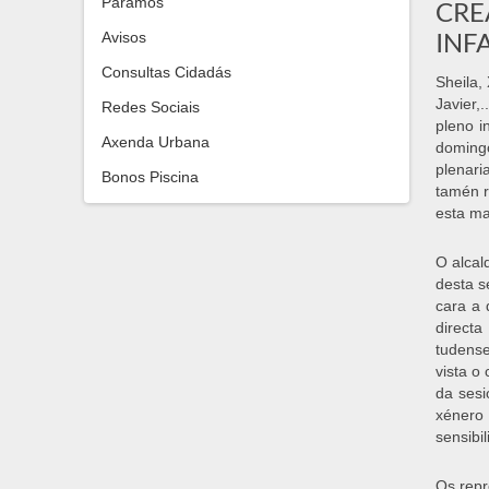
Paramos
CRE
INF
Avisos
Consultas Cidadás
Sheila,
Javier,
Redes Sociais
pleno i
Axenda Urbana
domingo
plenari
Bonos Piscina
tamén r
esta ma
O alcal
desta s
cara a 
directa
tudense
vista o
da sesi
xénero
sensibi
Os repr