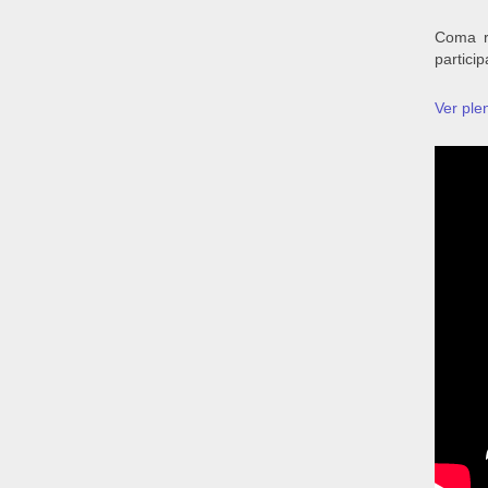
Coma r
partici
Ver plen