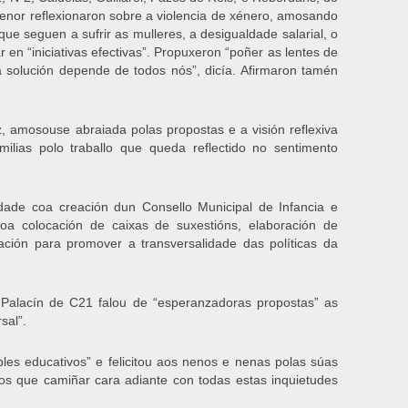
Menor reflexionaron sobre a violencia de xénero, amosando
ue seguen a sufrir as mulleres, a desigualdade salarial, o
r en “iniciativas efectivas”. Propuxeron “poñer as lentes de
a solución depende de todos nós”, dicía. Afirmaron tamén
, amosouse abraiada polas propostas e a visión reflexiva
milias polo traballo que queda reflectido no sentimento
uidade coa creación dun Consello Municipal de Infancia e
oa colocación de caixas de suxestións, elaboración de
ación para promover a transversalidade das políticas da
l Palacín de C21 falou de “esperanzadoras propostas” as
rsal”.
es educativos” e felicitou aos nenos e nenas polas súas
os que camiñar cara adiante con todas estas inquietudes