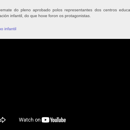
emate do pleno aprobado polos representantes dos centros educat
pación infantil, do que hoxe foron os protagonistas.
o infantil