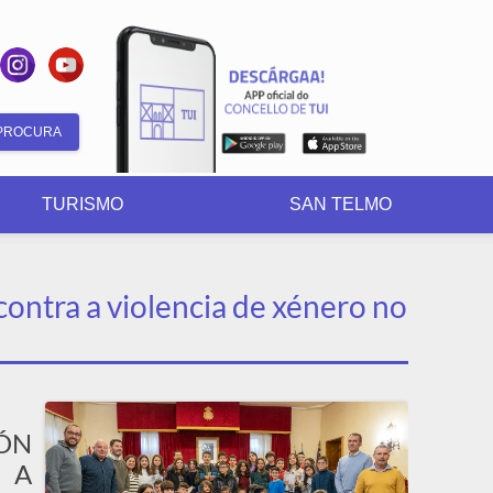
Formulario
de
TURISMO
SAN TELMO
busca
contra a violencia de xénero no
IÓN
 A