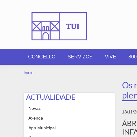
Ir o contido principal
CONCELLO
SERVIZOS
VIVE
80
VOSTEDE ESTÁ AQUÍ
Inicio
Os n
plen
ACTUALIDADE
Novas
18/11/
Axenda
ÁBR
App Municipal
IN