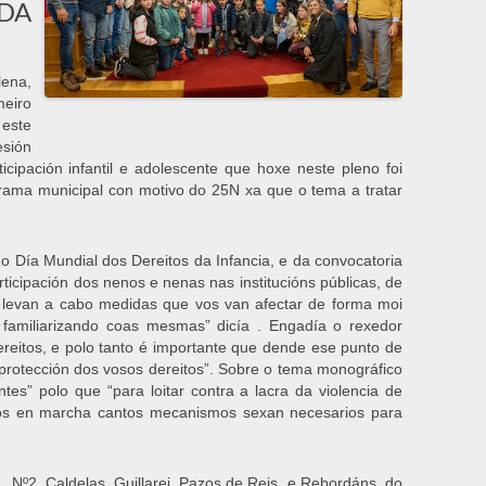
DA
lena,
meiro
 este
esión
cipación infantil e adolescente que hoxe neste pleno foi
ama municipal con motivo do 25N xa que o tema a tratar
do Día Mundial dos Dereitos da Infancia, e da convocatoria
icipación dos nenos e nenas nas institucións públicas, de
e levan a cabo medidas que vos van afectar de forma moi
familiarizando coas mesmas” dicía . Engadía o rexedor
reitos, e polo tanto é importante que dende ese punto de
 protección dos vosos dereitos”. Sobre o tema monográfico
es” polo que “para loitar contra a lacra da violencia de
mos en marcha cantos mecanismos sexan necesarios para
Nº2, Caldelas, Guillarei, Pazos de Reis, e Rebordáns, do