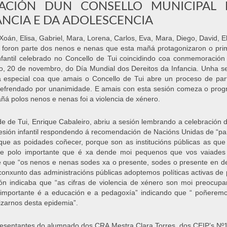
ACIÓN DUN CONSELLO MUNICIPAL 
ANCIA E DA ADOLESCENCIA
 Xoán, Elisa, Gabriel, Mara, Lorena, Carlos, Eva, Mara, Diego, David, E
.. foron parte dos nenos e nenas que esta mañá protagonizaron o pri
nfantil celebrado no Concello de Tui coincidindo coa conmemoración
, 20 de novembro, do Día Mundial dos Dereitos da Infancia. Unha s
a especial coa que amais o Concello de Tui abre un proceso de parti
efrendado por unanimidade. E amais con esta sesión comeza o progr
ñá polos nenos e nenas foi a violencia de xénero.
de de Tui, Enrique Cabaleiro, abriu a sesión lembrando a celebración 
esión infantil respondendo á recomendación de Nacións Unidas de “part
que as poidades coñecer, porque son as institucións públicas as qu
 e polo importante que é xa dende moi pequenos que vos vaiades 
 que “os nenos e nenas sodes xa o presente, sodes o presente en de
 conxunto das administracións públicas adoptemos políticas activas de
ón indicaba que “as cifras de violencia de xénero son moi preocupant
 importante é a educación e a pedagoxía” indicando que “ poñere
lizarnos desta epidemia”.
esentantes do alumnado dos CRA Mestra Clara Torres, dos CEIP’s Nº1, 