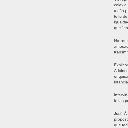
colexio
a súa p
teito d
igualda
que “no
No rema
amosada
transmi
Explico
Adolesc
enquisa
infanci
Intervi
feitas 
José Án
propost
que ted