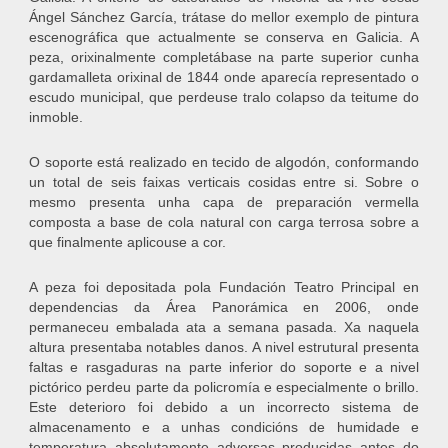
Ángel Sánchez García, trátase do mellor exemplo de pintura
escenográfica que actualmente se conserva en Galicia. A
peza, orixinalmente completábase na parte superior cunha
gardamalleta orixinal de 1844 onde aparecía representado o
escudo municipal, que perdeuse tralo colapso da teitume do
inmoble.
O soporte está realizado en tecido de algodón, conformando
un total de seis faixas verticais cosidas entre si. Sobre o
mesmo presenta unha capa de preparación vermella
composta a base de cola natural con carga terrosa sobre a
que finalmente aplicouse a cor.
A peza foi depositada pola Fundación Teatro Principal en
dependencias da Área Panorámica en 2006, onde
permaneceu embalada ata a semana pasada. Xa naquela
altura presentaba notables danos. A nivel estrutural presenta
faltas e rasgaduras na parte inferior do soporte e a nivel
pictórico perdeu parte da policromía e especialmente o brillo.
Este deterioro foi debido a un incorrecto sistema de
almacenamento e a unhas condicións de humidade e
temperatura absolutamente adversas producidas antes do