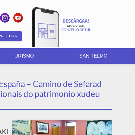
Formulario
de
TURISMO
SAN TELMO
busca
e España – Camino de Sefarad
ionais do patrimonio xudeu
KI