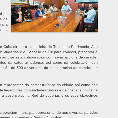
ed de
de de
ura a
a na
 Cabaleiro, e a concelleira de Turismo e Patrimonio, Ana
de Juderías e o Concello de Tui para coñecer, preservar e
 ampliar esta colaboración con novas accións de carácter
itos da catedral tudense, así como na celebración dun
ración do 800 aniversario da consagración da catedral de
n representes do sector turístico da cidade así como con
te legado das comunidades xudías e de cristiáns novos na
á a desenvolver a Red de Juderias e os seus obxectivos
poración municipal, representando aos diversos partidos
resenta a pertenza a Red de Juderias