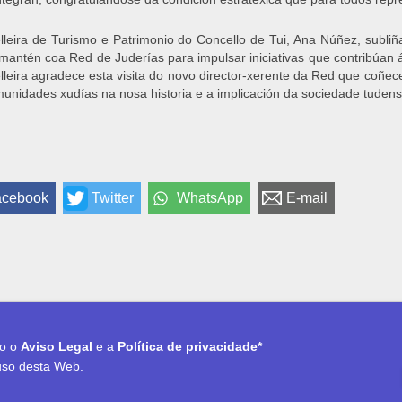
lleira de Turismo e Patrimonio do Concello de Tui, Ana Núñez, subliña
mantén coa Red de Juderías para impulsar iniciativas que contribúan 
lleira agradece esta visita do novo director-xerente da Red que coñe
unidades xudías na nosa historia e a implicación da sociedade tudens
acebook
Twitter
WhatsApp
E-mail
to o
Aviso Legal
e a
Política de privacidade*
uso desta Web.