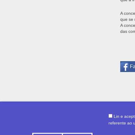
A conce
que se 
A conce
das com
F
Lin e acep
referente ao 