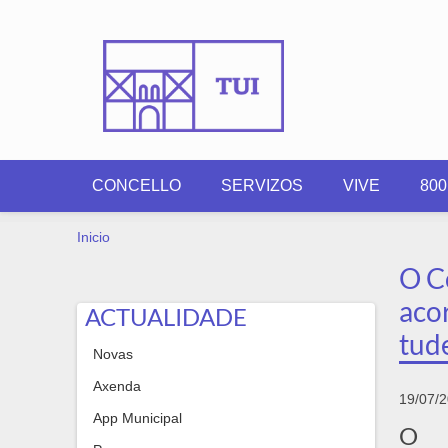
Ir o contido principal
CONCELLO
SERVIZOS
VIVE
80
VOSTEDE ESTÁ AQUÍ
Inicio
O C
aco
ACTUALIDADE
tud
Novas
Axenda
19/07/
App Municipal
O D