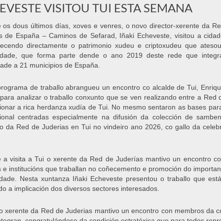
EVESTE VISITOU TUI ESTA SEMANA
 os dous últimos días, xoves e venres, o novo director-xerente da R
s de España – Caminos de Sefarad, Iñaki Echeveste, visitou a cida
ñecendo directamente o patrimonio xudeu e criptoxudeu que ateso
idade, que forma parte dende o ano 2019 deste rede que integr
dade a 21 municipios de España.
rograma de traballo abrangueu un encontro co alcalde de Tui, Enrique
para analizar o traballo conxunto que se ven realizando entre a Red 
onar a rica herdanza xudía de Tui. No mesmo sentaron as bases para
onal centradas especialmente na difusión da colección de samben
o da Red de Juderias en Tui no vindeiro ano 2026, co gallo da celeb
 a visita a Tui o xerente da Red de Juderías mantivo un encontro co
 e institucións que traballan no coñecemento e promoción do importan
dade. Nesta xuntanza Iñaki Echeveste presentou o traballo que est
o a implicación dos diversos sectores interesados.
 xerente da Red de Juderias mantivo un encontro con membros da cor
ntegran, congratulándose da condición estratéxica que para todos rep