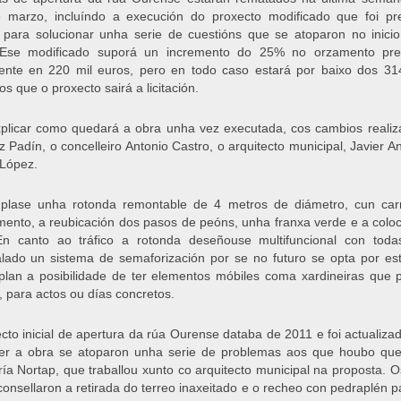
 marzo, incluíndo a execución do proxecto modificado que foi pr
r para solucionar unha serie de cuestións que se atoparon no inici
 Ese modificado suporá un incremento do 25% no orzamento prev
mente en 220 mil euros, pero en todo caso estará por baixo dos 31
s que o proxecto sairá a licitación.
plicar como quedará a obra unha vez executada, cos cambios realiz
 Padín, o concelleiro Antonio Castro, o arquitecto municipal, Javier
 López.
plase unha rotonda remontable de 4 metros de diámetro, cun carr
ento, a reubicación dos pasos de peóns, unha franxa verde e a colo
En canto ao tráfico a rotonda deseñouse multifuncional con todas
alado un sistema de semaforización por se no futuro se opta por es
lan a posibilidade de ter elementos móbiles coma xardineiras que 
, para actos ou días concretos.
cto inicial de apertura da rúa Ourense databa de 2011 e foi actual
er a obra se atoparon unha serie de problemas aos que houbo que
ía Nortap, que traballou xunto co arquitecto municipal na proposta. 
aconsellaron a retirada do terreo inaxeitado e o recheo con pedraplén 