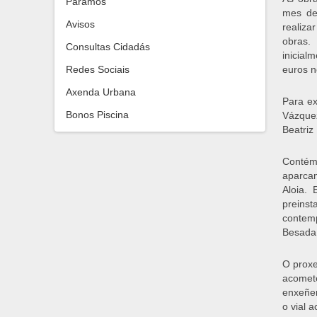
Paramos
mes de
Avisos
realiza
obras.
Consultas Cidadás
inicial
Redes Sociais
euros no
Axenda Urbana
Para ex
Bonos Piscina
Vázquez
Beatriz
Contém
aparcam
Aloia. 
preinst
contemp
Besada
O proxe
acomet
enxeñer
o vial 