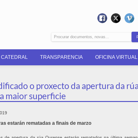
0 CATEDRAL
TRANSPARENCIA
OFICINA VIRTUAL
ificado o proxecto da apertura da r
a maior superficie
2019
as estarán rematadas a finais de marzo
as de apertura da rúa Ourense estarán rematados na última sema