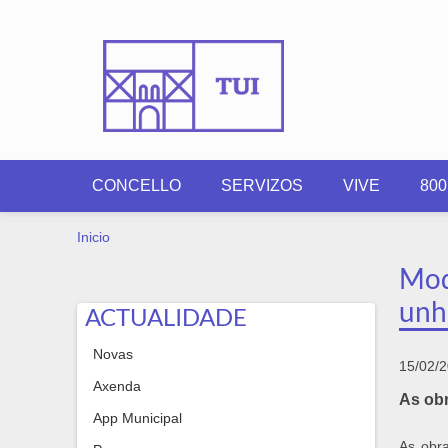
Ir o contido principal
CONCELLO
SERVIZOS
VIVE
80
VOSTEDE ESTÁ AQUÍ
Inicio
Mod
unh
ACTUALIDADE
Novas
15/02/
Axenda
As obr
App Municipal
As obr