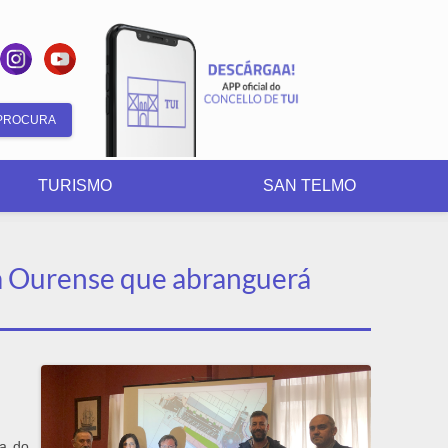
Formulario
de
TURISMO
SAN TELMO
busca
úa Ourense que abranguerá
na do