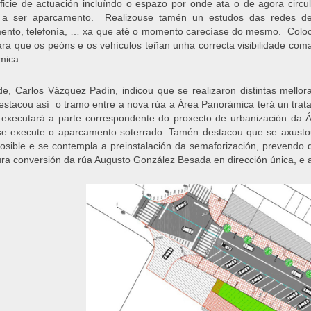
ficie de actuación incluíndo o espazo por onde ata o de agora circ
 a ser aparcamento. Realizouse tamén un estudos das redes de se
nto, telefonía, … xa que até o momento carecíase do mesmo. Colocar
ara que os peóns e os vehículos teñan unha correcta visibilidade coma
mica.
de, Carlos Vázquez Padín, indicou que se realizaron distintas mellor
estacou así o tramo entre a nova rúa a Área Panorámica terá un trata
executará a parte correspondente do proxecto de urbanización da 
e execute o aparcamento soterrado. Tamén destacou que se axusto
posible e se contempla a preinstalación da semaforización, prevendo 
ura conversión da rúa Augusto González Besada en dirección única, e a