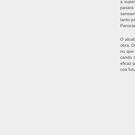
a super
pasará
saneame
tanto p
Panorá
O alcal
obra. D
no que 
cando s
eficaz 
coa fut