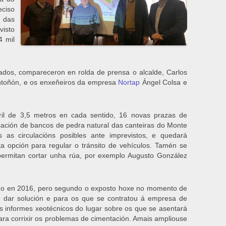
eciso
o das
isto
4 mil
ados, compareceron en rolda de prensa o alcalde, Carlos
 Antoñón, e os enxeñeiros da empresa
Nortap
Ángel Colsa e
il de 3,5 metros en cada sentido, 16 novas prazas de
cación de bancos de pedra natural das canteiras do Monte
 as circulacións posibles ante imprevistos, e quedará
ta opción para regular o tránsito de vehículos. Tamén se
permitan cortar unha rúa, por exemplo Augusto González
izado en 2016, pero segundo o exposto hoxe no momento de
 dar solución e para os que se contratou á empresa de
Os informes xeotécnicos do lugar sobre os que se asentará
para corrixir os problemas de cimentación. Amais ampliouse