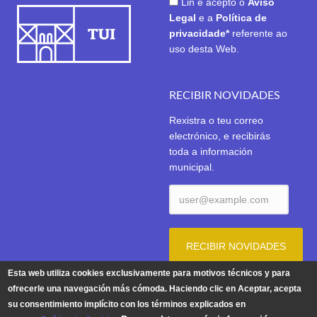
Lin e acepto o
Aviso
Legal
e a
Política de
privacidade*
referente ao
uso desta Web.
RECIBIR NOVIDADES
Rexistra o teu correo
electrónico, e recibirás
toda a información
municipal.
Esta web utiliza cookies exclusivamente para motivos técnicos y para
ofrecerle una navegación más cómoda. Haciendo clic en Aceptar, acepta
su consentimiento implícito con los términos explicados en
Aviso Legal
|
Política de Privacidade
|
Política de Cookies