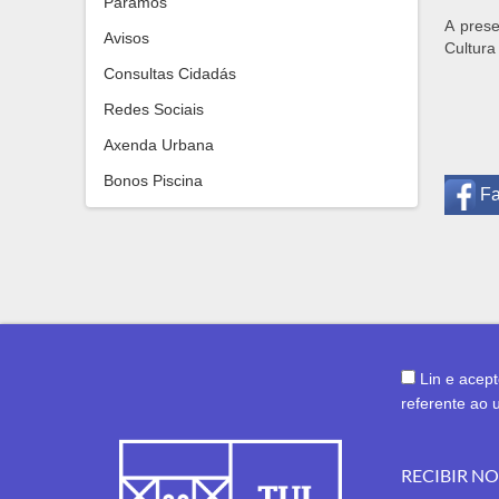
Paramos
A prese
Avisos
Cultura
Consultas Cidadás
Redes Sociais
Axenda Urbana
Bonos Piscina
F
Lin e acep
referente ao 
RECIBIR N