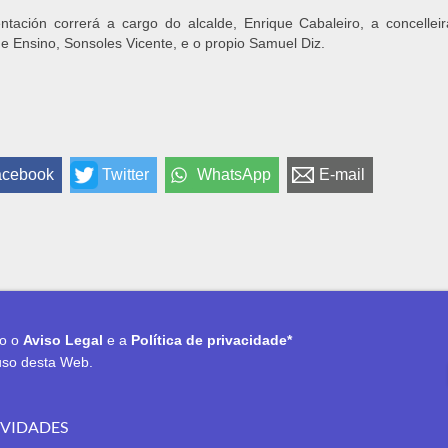
ntación correrá a cargo do alcalde, Enrique Cabaleiro, a concellei
 e Ensino, Sonsoles Vicente, e o propio Samuel Diz.
acebook
Twitter
WhatsApp
E-mail
to o
Aviso Legal
e a
Política de privacidade*
uso desta Web.
OVIDADES