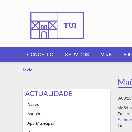
Ir o contido principal
CONCELLO
SERVIZOS
VIVE
80
VOSTEDE ESTÁ AQUÍ
Inicio
Mañ
ACTUALIDADE
9/03/2
Novas
Mañá ma
Axenda
Tui ter
Samuel
App Municipal
Tui.