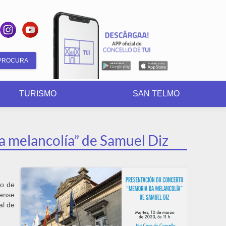
Formulario
de
TURISMO
SAN TELMO
busca
 melancolía” de Samuel Diz
lo de
dense
al de