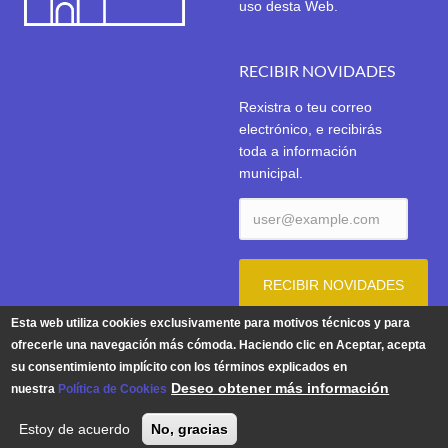
uso desta Web.
RECIBIR NOVIDADES
Rexistra o teu correo
electrónico, e recibirás
toda a información
municipal.
Esta web utiliza cookies exclusivamente para motivos técnicos y para
ofrecerle una navegación más cómoda. Haciendo clic en Aceptar, acepta
su consentimiento implícito con los términos explicados en
Aviso Legal
|
Política de Privacidade
|
Política de Cookies
Deseo obtener más información
nuestra
Política de Cookies
© 2026 | Concello de Tui. Praza do Concello 1. 36700 TUI -
Estoy de acuerdo
No, gracias
Teléfono: 986 603 625