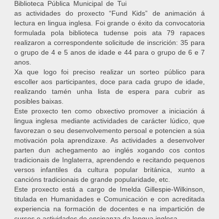
Biblioteca Pública Municipal de Tui
as actividades do proxecto “Fund Kids” de animación á
lectura en lingua inglesa. Foi grande o éxito da convocatoria
formulada pola biblioteca tudense pois ata 79 rapaces
realizaron a correspondente solicitude de inscrición: 35 para
o grupo de 4 e 5 anos de idade e 44 para o grupo de 6 e 7
anos.
Xa que logo foi preciso realizar un sorteo público para
escoller aos participantes, doce para cada grupo de idade,
realizando tamén unha lista de espera para cubrir as
posibles baixas.
Este proxecto ten como obxectivo promover a iniciación á
lingua inglesa mediante actividades de carácter lúdico, que
favorezan o seu desenvolvemento persoal e potencien a súa
motivación pola aprendizaxe. As actividades a desenvolver
parten dun achegamento ao inglés xogando cos contos
tradicionais de Inglaterra, aprendendo e recitando pequenos
versos infantiles da cultura popular británica, xunto a
cancións tradicionais de grande popularidade, etc.
Este proxecto está a cargo de Imelda Gillespie-Wilkinson,
titulada en Humanidades e Comunicación e con acreditada
experiencia na formación de docentes e na impartición de
cursos e actividades de ensinanza da lengua inglesa.