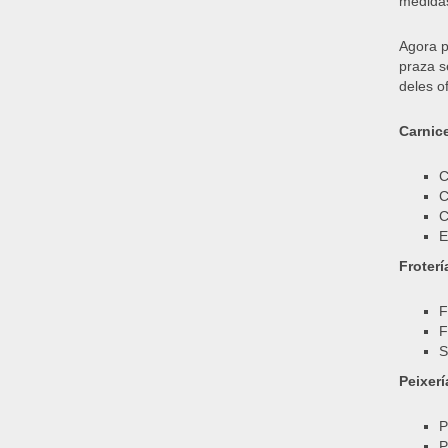
medidas
Agora p
praza s
deles o
Carnice
C
C
C
E
Froterí
F
F
S
Peixerí
P
P