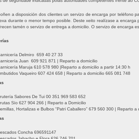
 de seguridade indicadas polas autoridades competentes frente ao C
oñen a disposición dos clientes un servizo de encarga por teléfono 
exa durante o menor tempo posible. Deste xeito realízase a encarga p
frecen tamén o servizo de entrega a domicilio. O servizo de encarga es
rías
arnicería Delmiro 659 40 27 33
arnicería Juan 609 921 871 | Reparto a domicilio
arnicería Maruja 610 578 980 |Reparto a domicilio a partir 14:30 h
mbutidos Vaqueiro 607 424 658 | Reparto a domicilio 665 081 748
as
rutería Sabores De Tui 00 351 969 583 652
rutas Sío 627 904 266 | Reparto a Domicilio
emillas, Hortalizas e Bulbos “Patri Caballero” 679 560 300 | Reparto a 
as
escados Concha 696591147
escados Jabacho e Flora 626 746 701