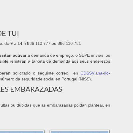
E TUI
res de 9 a 14 h 886 110 777 ou 886 110 781
sitan activar
a demanda de emprego, o SEPE envías os
posible remitirán a tarxeta de demanda aos seus enderezos
deberán solicitado o seguinte correo en
CDSSViana-do-
úmero da seguridade social en Portugal (NISS).
RES EMBARAZADAS
nsultas ou dúbidas que as embarazadas poidan plantear, en