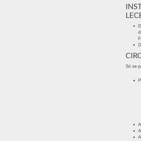
INS
LEC
D
d
F
D
CIR
Só se pe
P
A
A
A