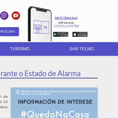
Formulario
de
TURISMO
SAN TELMO
busca
rante o Estado de Alarma
n da
o 14
stros
l.