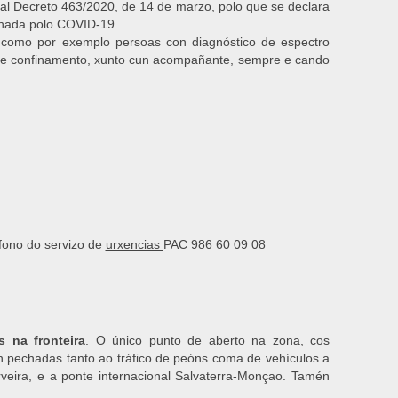
eal Decreto 463/2020, de 14 de marzo, polo que se declara
ionada polo COVID-19
, como por exemplo persoas con diagnóstico de espectro
n de confinamento, xunto cun acompañante, sempre e cando
éfono do servizo de
urxencias
PAC 986 60 09 08
s na fronteira
. O único punto de aberto na zona, cos
án pechadas tanto ao tráfico de peóns coma de vehículos a
rveira, e a ponte internacional Salvaterra-Monçao. Tamén