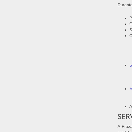
Durante
P
G
S
C
S
M
A
SER
A Praza