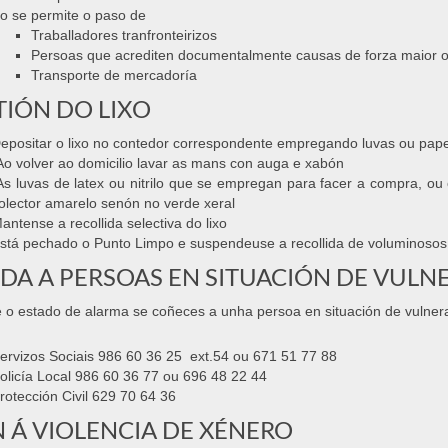
o se permite o paso de
Traballadores tranfronteirizos
Persoas que acrediten documentalmente causas de forza maior o
Transporte de mercadoría
TIÓN DO LIXO
epositar o lixo no contedor correspondente empregando luvas ou papel
o volver ao domicilio lavar as mans con auga e xabón
s luvas de latex ou nitrilo que se empregan para facer a compra, o
olector amarelo senón no verde xeral
antense a recollida selectiva do lixo
stá pechado o Punto Limpo e suspendeuse a recollida de voluminosos 
DA A PERSOAS EN SITUACIÓN DE VULN
 o estado de alarma se coñeces a unha persoa en situación de vulnera
ervizos Sociais 986 60 36 25 ext.54 ou 671 51 77 88
olicía Local 986 60 36 77 ou 696 48 22 44
rotección Civil 629 70 64 36
 Á VIOLENCIA DE XÉNERO