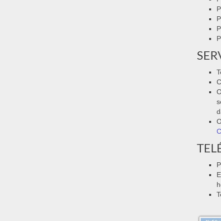
P
P
P
P
SER
T
C
O
s
d
O
C
TEL
P
E
h
T