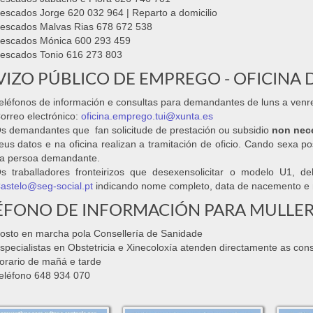
escados Jorge 620 032 964 | Reparto a domicilio
escados Malvas Rias 678 672 538
escados Mónica 600 293 459
escados Tonio 616 273 803
VIZO PÚBLICO DE EMPREGO - OFICINA D
eléfonos de información e consultas para demandantes de luns a ven
orreo electrónico:
oficina.emprego.tui@xunta.es
s demandantes que fan solicitude de prestación ou subsidio
non nece
eus datos e na oficina realizan a tramitación de oficio. Cando sexa 
a persoa demandante.
s traballadores fronteirizos que desexensolicitar o modelo U1, 
astelo@seg-social.pt
indicando nome completo, data de nacemento e n
ÉFONO DE INFORMACIÓN PARA MULLE
osto en marcha pola Consellería de Sanidade
specialistas en Obstetricia e Xinecoloxía atenden directamente as co
orario de mañá e tarde
eléfono 648 934 070