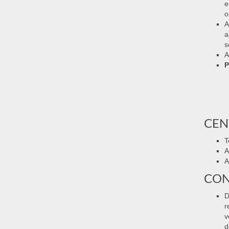
e
o
a
s
A
P
CEN
T
A
A
CON
D
r
v
d