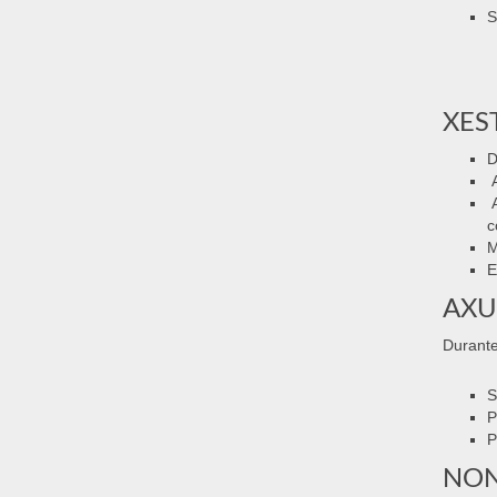
S
XES
D
A
A
c
M
E
AXU
Durante
S
P
P
NON