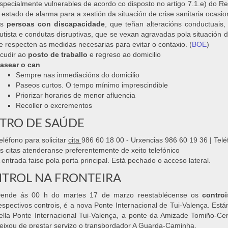
specialmente vulnerables de acordo co disposto no artigo 7.1.e) do R
 estado de alarma para a xestión da situación de crise sanitaria ocas
As
persoas con discapacidade
, que teñan alteracións conductuais
utista e condutas disruptivas, que se vexan agravadas pola situació
e respecten as medidas necesarias para evitar o contaxio. (
BOE
)
cudir ao
posto de traballo
e regreso ao domicilio
asear o can
Sempre nas inmediacións do domicilio
Paseos curtos. O tempo mínimo imprescindible
Priorizar horarios de menor afluencia
Recoller o excrementos
TRO DE SAÚDE
eléfono para solicitar
cita
986 60 18 00 - Urxencias 986 60 19 36 | Tel
s citas atenderanse preferentemente de xeito telefónico
 entrada faise pola porta principal. Está pechado o acceso lateral.
TROL NA FRONTEIRA
ende ás 00 h do martes 17 de marzo reestablécense os
controi
espectivos controis, é a nova Ponte Internacional de Tui-Valença. Est
ella Ponte Internacional Tui-Valença, a ponte da Amizade Tomiño-Ce
eixou de prestar servizo o transbordador A Guarda-Caminha.