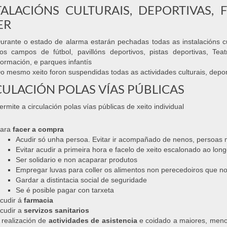
TALACIÓNS CULTURAIS, DEPORTIVAS, 
ER
urante o estado de alarma estarán pechadas todas as instalacións cu
os campos de fútbol, pavillóns deportivos, pistas deportivas, Teat
ormación, e parques infantís
o mesmo xeito foron suspendidas todas as actividades culturais, deport
CULACIÓN POLAS VÍAS PÚBLICAS
rmite a circulación polas vías públicas de xeito individual
ara
facer a compra
Acudir só unha persoa. Evitar ir acompañado de nenos, persoas 
Evitar acudir a primeira hora e facelo de xeito escalonado ao long
Ser solidario e non acaparar produtos
Empregar luvas para coller os alimentos non perecedoiros que 
Gardar a distintacia social de seguridade
Se é posible pagar con tarxeta
cudir á
farmacia
cudir a
servizos sanitarios
 realización de
actividades de asistencia
e coidado a maiores, meno