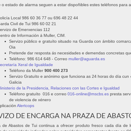
 o estado de alarma seguen a estar dispoñibles estes teléfonos para a
olicía Local 986 60 36 77 ou 696 48 22 44
arda Civil de Tui 986 60 02 21
ervizo de Emerxencias 112
entro de Información á Muller, CIM.
Servizo público e gratuíto situado na Guarda con ámbito comarca
Oia
Pretende dar resposta ás necesidades e demendas concretas que 
Teléfono: 986 614 648 - Correo
muller@aguarda.es
ecretaría Xeral de Igualdade
Teléfono da Muller
900 400 273
Servizo Gratuíto e anónimo que funciona as 24 horas do día cun e
Galicia​
inisterio de la Presidencia, Relaciones con las Cortes e Igualdad
Teléfono gratuíto 016 e correo
016-online@mscbs.es
presta serv
de violencia de xénero
plicación
Alertcops
VIZO DE ENCARGA NA PRAZA DE ABAST
 de Abastos de Tui continua a ofrecer produto fresco cada día de 