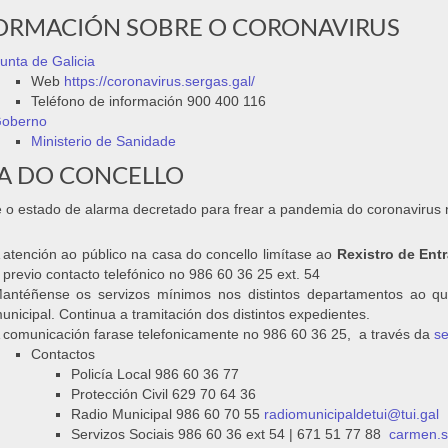
ORMACIÓN SOBRE O CORONAVIRUS
unta de Galicia
Web
https://coronavirus.sergas.gal/
Teléfono de información 900 400 116
oberno
Ministerio de Sanidade
A DO CONCELLO
 o estado de alarma decretado para frear a pandemia do coronavirus 
 atención ao público na casa do concello limítase ao
Rexistro de Ent
 previo contacto telefónico no 986 60 36 25 ext. 54
antéñense os servizos mínimos nos distintos departamentos ao que 
unicipal. Continua a tramitación dos distintos expedientes.
 comunicación farase telefonicamente no 986 60 36 25, a través da
se
Contactos
Policía Local 986 60 36 77
Protección Civil 629 70 64 36
Radio Municipal 986 60 70 55
radiomunicipaldetui@tui.gal
Servizos Sociais 986 60 36 ext 54 | 671 51 77 88
carmen.s