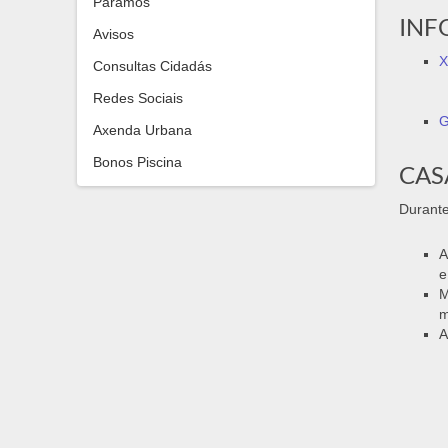
Paramos
INF
Avisos
X
Consultas Cidadás
Redes Sociais
G
Axenda Urbana
Bonos Piscina
CAS
Durante
A
e
M
m
A