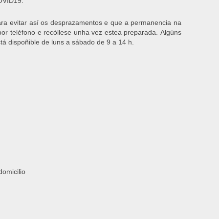
OVID19.
para evitar así os desprazamentos e que a permanencia na
or teléfono e recóllese unha vez estea preparada. Algúns
tá dispoñible de luns a sábado de 9 a 14 h.
domicilio