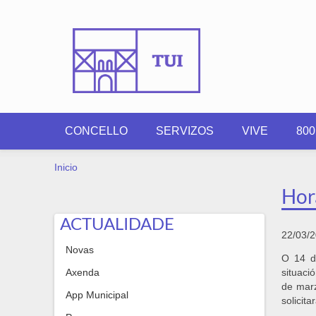
Ir o contido principal
CONCELLO
SERVIZOS
VIVE
80
VOSTEDE ESTÁ AQUÍ
Inicio
Hor
ACTUALIDADE
22/03/
Novas
O 14 d
Axenda
situaci
de marz
App Municipal
solicit