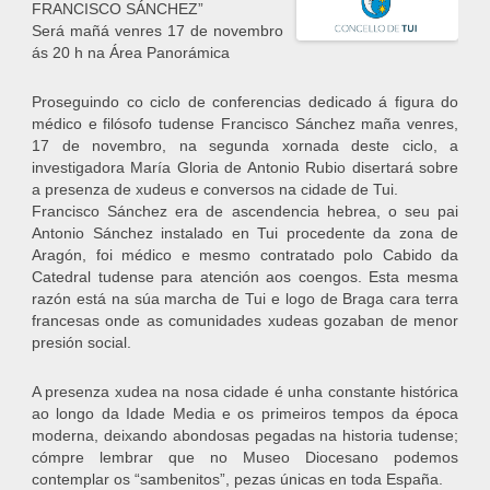
FRANCISCO SÁNCHEZ”
Será mañá venres 17 de novembro
ás 20 h na Área Panorámica
Proseguindo co ciclo de conferencias dedicado á figura do
médico e filósofo tudense Francisco Sánchez maña venres,
17 de novembro, na segunda xornada deste ciclo, a
investigadora María Gloria de Antonio Rubio disertará sobre
a presenza de xudeus e conversos na cidade de Tui.
Francisco Sánchez era de ascendencia hebrea, o seu pai
Antonio Sánchez instalado en Tui procedente da zona de
Aragón, foi médico e mesmo contratado polo Cabido da
Catedral tudense para atención aos coengos. Esta mesma
razón está na súa marcha de Tui e logo de Braga cara terra
francesas onde as comunidades xudeas gozaban de menor
presión social.
A presenza xudea na nosa cidade é unha constante histórica
ao longo da Idade Media e os primeiros tempos da época
moderna, deixando abondosas pegadas na historia tudense;
cómpre lembrar que no Museo Diocesano podemos
contemplar os “sambenitos”, pezas únicas en toda España.