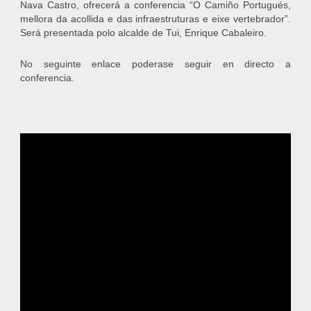
Nava Castro, ofrecerá a conferencia “O Camiño Portugués,
mellora da acollida e das infraestruturas e eixe vertebrador”.
Será presentada polo alcalde de Tui, Enrique Cabaleiro.
No seguinte enlace poderase seguir en directo a
conferencia.