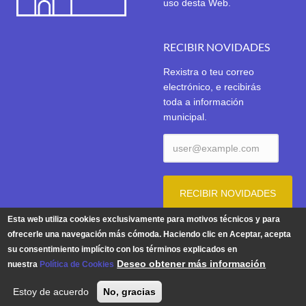
uso desta Web.
RECIBIR NOVIDADES
Rexistra o teu correo
electrónico, e recibirás
toda a información
municipal.
Esta web utiliza cookies exclusivamente para motivos técnicos y para
ofrecerle una navegación más cómoda. Haciendo clic en Aceptar, acepta
su consentimiento implícito con los términos explicados en
Aviso Legal
|
Política de Privacidade
|
Política de Cookies
Deseo obtener más información
nuestra
Política de Cookies
© 2026 | Concello de Tui. Praza do Concello 1. 36700 TUI -
Estoy de acuerdo
No, gracias
Teléfono: 986 603 625