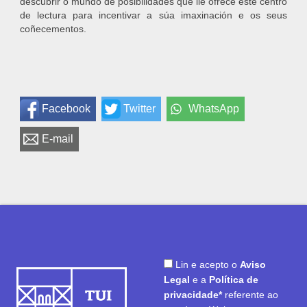
descubrir o mundo de posibilidades que lle ofrece este centro
de lectura para incentivar a súa imaxinación e os seus
coñecementos.
Facebook
Twitter
WhatsApp
E-mail
Lin e acepto o
Aviso
Legal
e a
Política de
privacidade*
referente ao