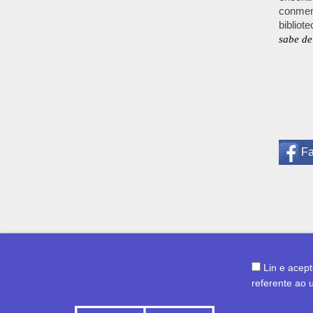
conmem
bibliot
sabe de
F
Lin e acep
referente ao 