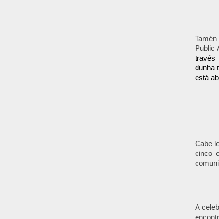
Tamén e
Public
través 
dunha t
está ab
Cabe le
cinco 
comunic
A celeb
encontr