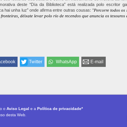
orativa deste “Día da Biblioteca” está realizada polo escritor 
eca hai unha luz” onde afirma entre outras cousas: “
Percorre todos os 
 fronteiras, déixate levar polo río de recendos que anuncia os tesouros 
acebook
Twitter
WhatsApp
E-mail
to o
Aviso Legal
e a
Política de privacidade*
uso desta Web.