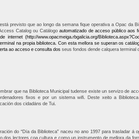
stá previsto que ao longo da semana fique operativa a Opac da Bib
 Access Catalog ou Catálogo
automatizado de acceso público aos fo
de internet (
http://www.opacmeiga.rbgalicia.org/Biblioteca.aspx?C
erminal na propia biblioteca. Con esta mellora se superan os catálog
erta ao acceso e consulta dos
seus fondos dende calquera terminal 
mbrar que na Biblioteca Municipal tudense existe un servizo de acces
ordenadores fixos e por un sistema wifi. Deste xeito a Bibliote
ación dos cidadáns de Tui.
ración do “Día da Biblioteca” naceu no ano 1997 para trasladar á o
o dos lectores coa cultura e como un instrumento de mellora da f