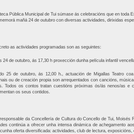
oteca Pública Municipal de Tui súmase ás celebracións que en toda 
emorá mañá 24 de outubro con diversas actividades, dirixidas espe
reto as actividades programadas son as seguintes:
s 24 de outubro, ás 17,30 h proxección dunha película infantil vencella
do 25 de outubro, ás 12,00 h., actuación de Migallas Teatro co
onais ou de creación propia son arrequentados con cancións, músic
s. Todos os contos tratan cuestións próximas ós/ás nenos/as e c
mentan os seus contidos.
responsable da Concellería de Cultura do Concello de Tui, Moisés 
ades continúa a ofrecer unha intensa dinámica de achegamento aos
cunha oferta diversificada: actividades, club de lectura, exposicións, 