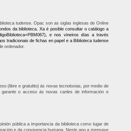
lioteca tudense. Opac son as siglas inglesas de Online
ndos da biblioteca. Xa é posible consultar o catálogo a
odigoBiblioteca=PBM067
), e nos vineiros días a través
os tradicionais de fichas en papel e a Biblioteca tudense
de ordenador.
o (libre e gratutito) ás novas tecnoloxias, por medio de
ca garante o acceso ás novas canles de información e
pinión pública a importancia da biblioteca como lugar de
ormación e da convivencia humana
.
Neste ano a mensaxe