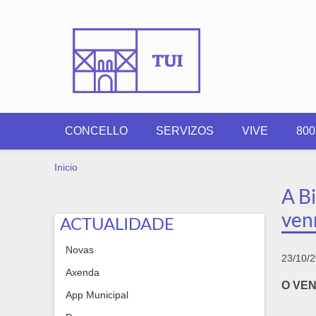
Ir o contido principal
CONCELLO
SERVIZOS
VIVE
80
VOSTEDE ESTÁ AQUÍ
Inicio
A Bi
ven
ACTUALIDADE
Novas
23/10/
Axenda
O VE
App Municipal