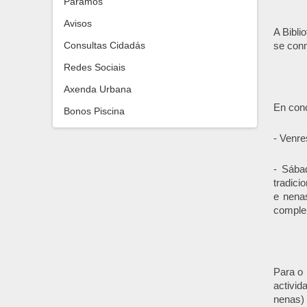
Paramos
Avisos
A Bibli
Consultas Cidadás
se conm
Redes Sociais
Axenda Urbana
En conc
Bonos Piscina
- Venre
- Sába
tradici
e nena
comple
Para o 
activid
nenas) 