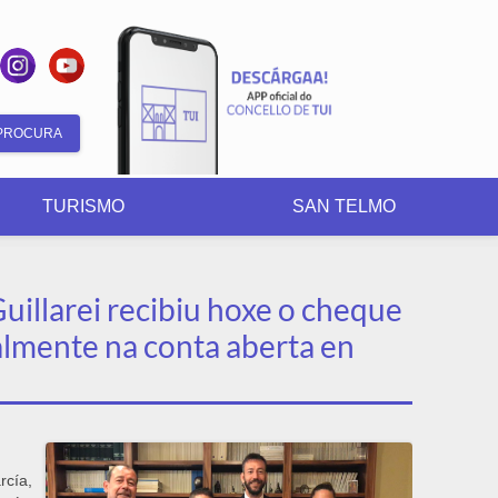
Formulario
de
TURISMO
SAN TELMO
busca
uillarei recibiu hoxe o cheque
ialmente na conta aberta en
rcía,