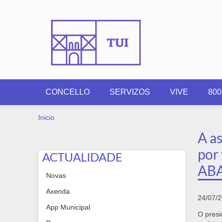
Ir o contido principal
CONCELLO
SERVIZOS
VIVE
80
VOSTEDE ESTÁ AQUÍ
Inicio
A as
por 
ACTUALIDADE
AB
Novas
Axenda
24/07/
App Municipal
O presi