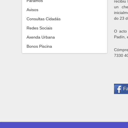
Paramos
recibiu
un che
Avisos
inicial
do 23 d
Consultas Cidadás
Redes Sociais
O acto 
Padín, 
Axenda Urbana
Bonos Piscina
Cómpre
7330 4
F