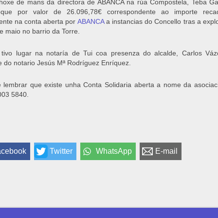
 hoxe de mans da directora de ABANCA na rúa Compostela, Teba Ga
que por valor de 26.096,78€ correspondente ao importe reca
mente na conta aberta por
ABANCA
a instancias do Concello tras a expl
e maio no barrio da Torre.
tivo lugar na notaría de Tui coa presenza do alcalde, Carlos Vá
e do notario Jesús Mª Rodríguez Enríquez.
 lembrar que existe unha Conta Solidaria aberta a nome da asoci
003 5840.
acebook
Twitter
WhatsApp
E-mail