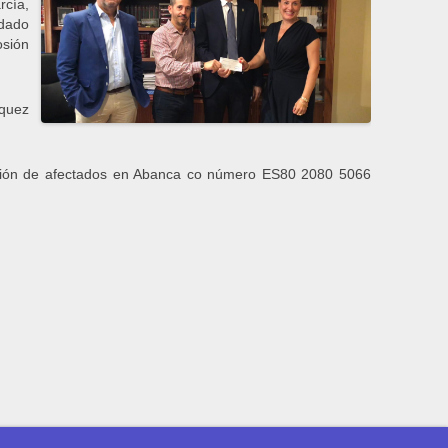
rcía,
dado
osión
zquez
ación de afectados en Abanca co número ES80 2080 5066