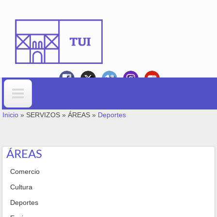
Ir o contido principal
VOSTEDE ESTÁ AQUÍ
Formulario de busca
Inicio
»
SERVIZOS
»
ÁREAS
»
Deportes
ÁREAS
Comercio
Cultura
Deportes