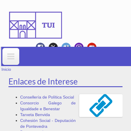
Ir o contido principal
VOSTEDE ESTÁ AQUÍ
Formulario de busca
Inicio
Enlaces de Interese
Consellería de Política Social
Consorcio Galego de
Igualdade e Benestar
Tarxeta Benvida
Cohesión Social - Deputación
de Pontevedra