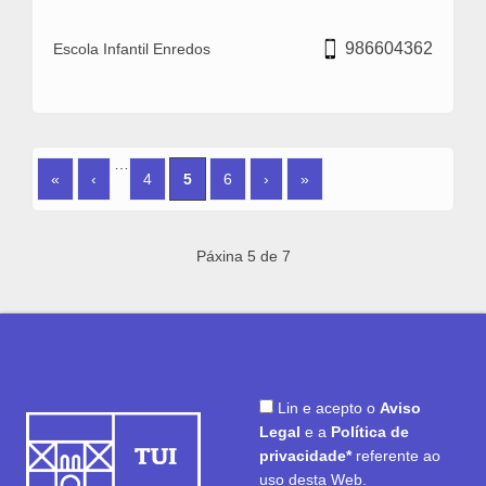
986604362
Escola Infantil Enredos
PÁXINAS
…
«
‹
4
5
6
›
»
Páxina 5 de 7
Lin e acepto o
Aviso
Legal
e a
Política de
privacidade*
referente ao
uso desta Web.