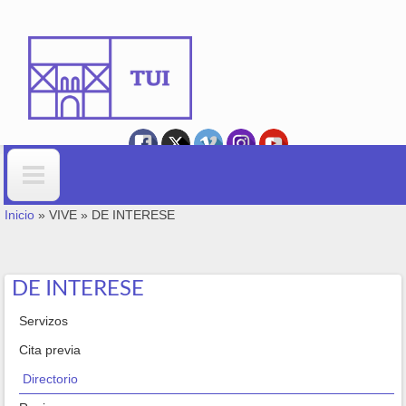
Ir o contido principal
VOSTEDE ESTÁ AQUÍ
Formulario de busca
Inicio
»
VIVE
»
DE INTERESE
DE INTERESE
Servizos
Cita previa
Directorio