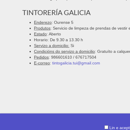
TINTORERÍA GALICIA
Enderezo
: Ourense 5
Produtos
: Servicio de limpeza de prendas de vestir 
Estado
: Aberto
Horario: De 9.30 a 13.30 h
Servizo a domicilio:
Si
Condicións do servizo a domicilio
: Gratuíto a calque
Pedidos
: 986601610 / 676717504
E-correo
:
tintogalicia.tui@gmail.com
Lin e acep