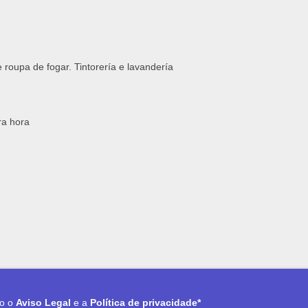
e roupa de fogar. Tintorería e lavandería
ra hora
to o
Aviso Legal
e a
Política de privacidade*