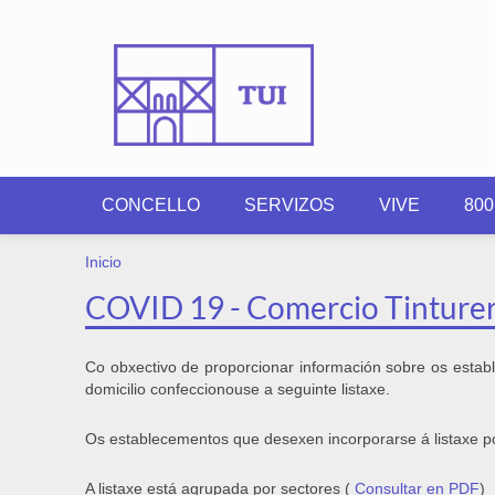
Ir o contido principal
CONCELLO
SERVIZOS
VIVE
80
VOSTEDE ESTÁ AQUÍ
Inicio
COVID 19 - Comercio Tinturer
Co obxectivo de proporcionar información sobre os estab
domicilio confeccionouse a seguinte listaxe.
Os establecementos que desexen incorporarse á listaxe p
A listaxe está agrupada por sectores (
Consultar en PDF
)