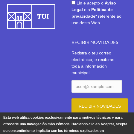
Lin e acepto o
Aviso
Legal
e a
Política de
privacidade*
referente ao
uso desta Web.
RECIBIR NOVIDADES
Rexistra o teu correo
electrónico, e recibirás
toda a información
municipal.
Esta web utiliza cookies exclusivamente para motivos técnicos y para
ofrecerle una navegación más cómoda. Haciendo clic en Aceptar, acepta
su consentimiento implícito con los términos explicados en
Aviso Legal
|
Política de Privacidade
|
Política de Cookies