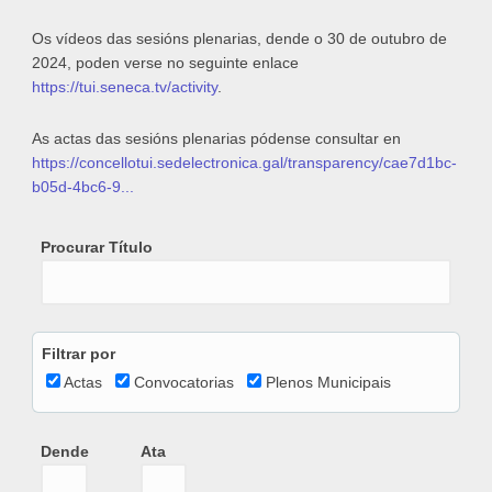
Os vídeos das sesións plenarias, dende o 30 de outubro de
2024, poden verse no seguinte enlace
https://tui.seneca.tv/activity
.
As actas das sesións plenarias pódense consultar en
https://concellotui.sedelectronica.gal/transparency/cae7d1bc-
b05d-4bc6-9...
Procurar Título
Filtrar por
Actas
Convocatorias
Plenos Municipais
Dende
Ata
Dende
Date
Ata
Date