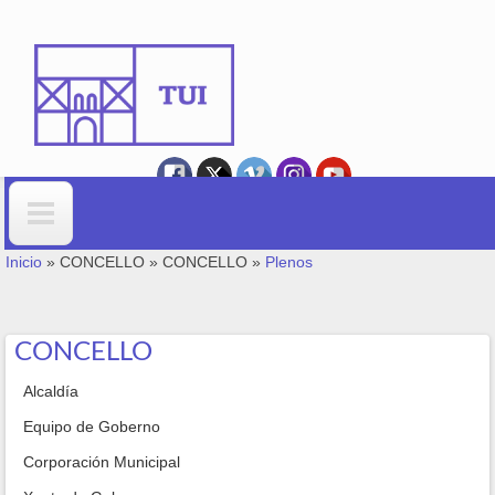
Ir o contido principal
VOSTEDE ESTÁ AQUÍ
Formulario de busca
Inicio
»
CONCELLO
»
CONCELLO
»
Plenos
CONCELLO
Alcaldía
Equipo de Goberno
Corporación Municipal