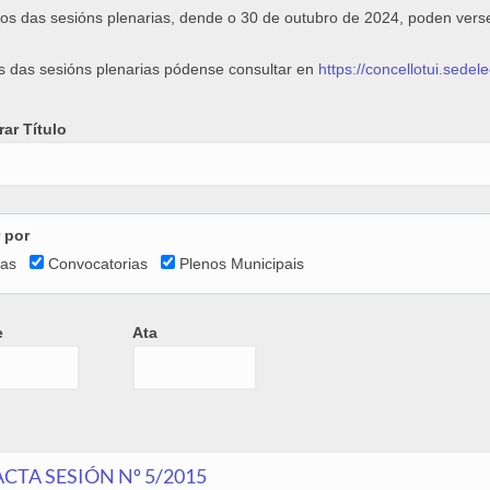
os das sesións plenarias, dende o 30 de outubro de 2024, poden vers
s das sesións plenarias pódense consultar en
https://concellotui.sede
ar Título
r por
tas
Convocatorias
Plenos Municipais
e
Ata
e
Ata
Date
ACTA SESIÓN Nº 5/2015