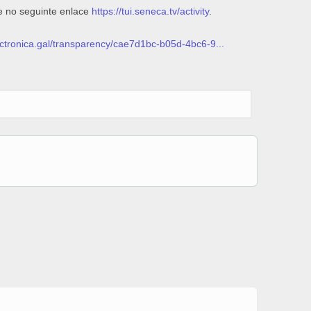
e no seguinte enlace
https://tui.seneca.tv/activity
.
lectronica.gal/transparency/cae7d1bc-b05d-4bc6-9...