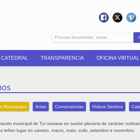
0 CATEDRAL
TRANSPARENCIA
OFICINA VIRTUAL
nos
s Municipales
Actas
Convocatorias
Vídeos Sesións
Cale
ración municipal de Tui reúnese en sesión plenaria de carácter ordina
as teñen lugar en xaneiro, marzo, maio, xullo, setembro e novembro.