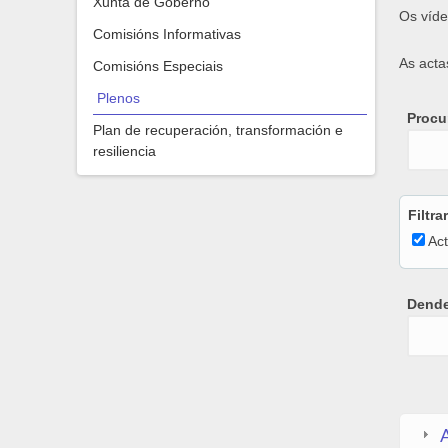
Xunta de Goberno
Os víde
Comisións Informativas
As acta
Comisións Especiais
Plenos
Procur
Plan de recuperación, transformación e
resiliencia
Filtra
Ac
Dend
Dend
Date