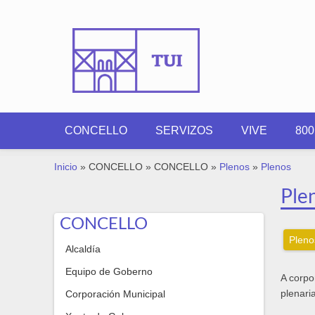
Ir o contido principal
CONCELLO
SERVIZOS
VIVE
80
VOSTEDE ESTÁ AQUÍ
Inicio
»
CONCELLO
»
CONCELLO
»
Plenos
»
Plenos
Ple
CONCELLO
Pleno
Alcaldía
Equipo de Goberno
A corpo
plenari
Corporación Municipal