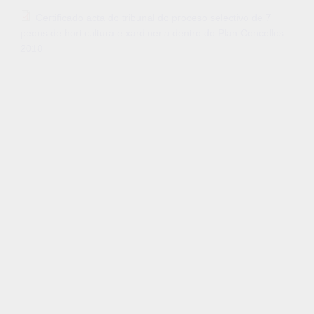
Certificado acta do tribunal do proceso selectivo de 7
peons de horticultura e xardineria dentro do Plan Concellos
2018
REQUIRIMENTO DE
DOCUMENTACION PARA
CONTRATAR 7 PEÓNS DE
HORTICULTURA DENTRO DA LIÑA
3 PLAN CONCELLOS 2018
23/05/2018