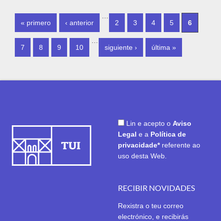
PÁXINAS
…
« primero
‹ anterior
2
3
4
5
6
…
7
8
9
10
siguiente ›
última »
Lin e acepto o
Aviso
Legal
e a
Política de
privacidade*
referente ao
uso desta Web.
RECIBIR NOVIDADES
Rexistra o teu correo
electrónico, e recibirás