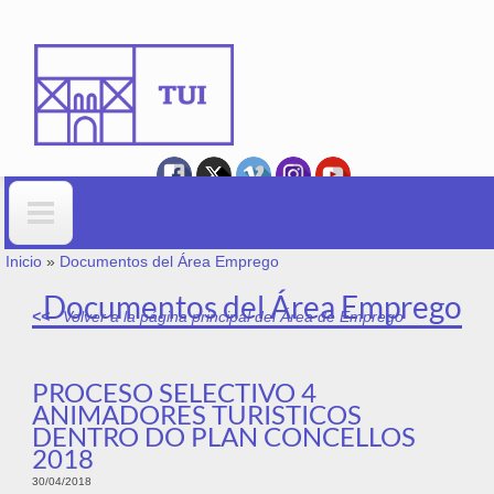
Ir o contido principal
VOSTEDE ESTÁ AQUÍ
Formulario de busca
Inicio
»
Documentos del Área Emprego
Documentos del Área Emprego
Volver a la página principal del Área de Emprego
PROCESO SELECTIVO 4
ANIMADORES TURISTICOS
DENTRO DO PLAN CONCELLOS
2018
30/04/2018