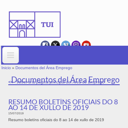
Ir o contido principal
VOSTEDE ESTÁ AQUÍ
Formulario de busca
Inicio
»
Documentos del Área Emprego
Documentos del Área Emprego
Volver a la página principal del Área de Emprego
RESUMO BOLETÍNS OFICIAIS DO 8
AO 14 DE XULLO DE 2019
15/07/2019
Resumo boletíns oficiais do 8 ao 14 de xullo de 2019