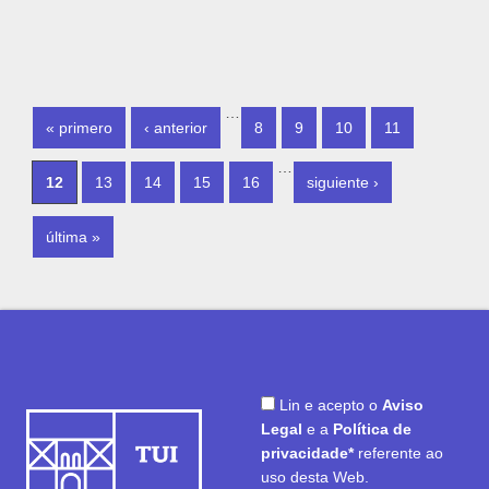
PÁXINAS
…
« primero
‹ anterior
8
9
10
11
…
12
13
14
15
16
siguiente ›
última »
Lin e acepto o
Aviso
Legal
e a
Política de
privacidade*
referente ao
uso desta Web.