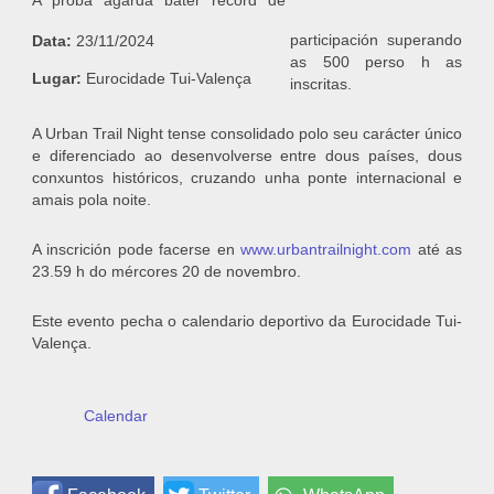
A proba agarda bater record de
participación superando
Data:
23/11/2024
as 500 perso h as
Lugar:
Eurocidade Tui-Valença
inscritas.
A Urban Trail Night tense consolidado polo seu carácter único
e diferenciado ao desenvolverse entre dous países, dous
conxuntos históricos, cruzando unha ponte internacional e
amais pola noite.
A inscrición pode facerse en
www.urbantrailnight.com
até as
23.59 h do mércores 20 de novembro.
Este evento pecha o calendario deportivo da Eurocidade Tui-
Valença.
Calendar