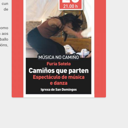
o cun
n de
 como
n aos
ballo
ións,