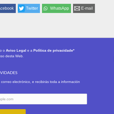
acebook
Twitter
WhatsApp
E-mail
to o
Aviso Legal
e a
Política de privacidade*
uso desta Web.
OVIDADES
 correo electrónico, e recibirás toda a información