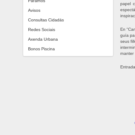
Paramos
papel 
espect
Avisos
inspira
Consultas Cidadás
En “Cam
Redes Sociais
guía pa
Axenda Urbana
seus fi
intermi
Bonos Piscina
manter 
Entrada