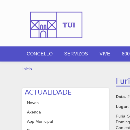
Ir o contido principal
CONCELLO
SERVIZOS
VIVE
80
VOSTEDE ESTÁ AQUÍ
Inicio
Fur
ACTUALIDADE
Data:
2
Novas
Lugar:
Axenda
Furia S
App Municipal
Domingo
Con est