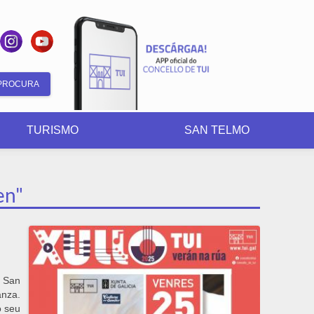
Formulario
de
TURISMO
SAN TELMO
busca
en"
e San
anza.
o seu