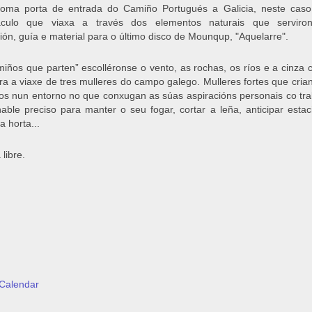
coma porta de entrada do Camiño Portugués a Galicia, neste cas
áculo que viaxa a través dos elementos naturais que serviro
ción, guía e material para o último disco de Mounqup, "Aquelarre".
iños que parten” escolléronse o vento, as rochas, os ríos e a cinza
ra a viaxe de tres mulleres do campo galego. Mulleres fortes que cria
llos nun entorno no que conxugan as súas aspiracións personais co tra
nable preciso para manter o seu fogar, cortar a leña, anticipar estac
a horta...
 libre.
Calendar