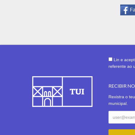
F
Lin e acep
referente ao 
RECIBIR N
Rexistra o teu
municipal.